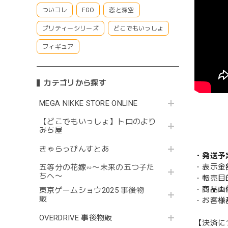
ついコレ
FGO
恋と深空
プリティーシリーズ
どこでもいっしょ
フィギュア
カテゴリから探す
MEGA NIKKE STORE ONLINE
【どこでもいっしょ】トロのより
みち屋
きゃらっぴんすとあ
・発送予
・表示金
五等分の花嫁∽〜未来の五つ子た
ちへ〜
・転売目
・商品画
東京ゲームショウ2025 事後物
販
・お客様
OVERDRIVE 事後物販
【決済に