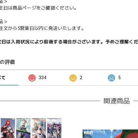
品＞
定日は商品ページをご確認ください。
品＞
注文から5営業日以内に発送いたします。
定日は入荷状況により前後する場合がございます。予めご理解く
の評価
べて
334
2
5
関連商品