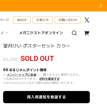
ページ
ABOUT
お知らせ
お問い合わせ
 ／
メガニケストアオンライン
望月けい ポスターセット カラー
SOLD OUT
¥2,200
66
あるじゃんポイント
獲得
※
メンバーシップに登録
し、購入をすると獲得できます。
※別途送料がかかります。
送料を確認する
※¥10,000以上のご注文で国内送料が無料になります。
再入荷通知を希望する