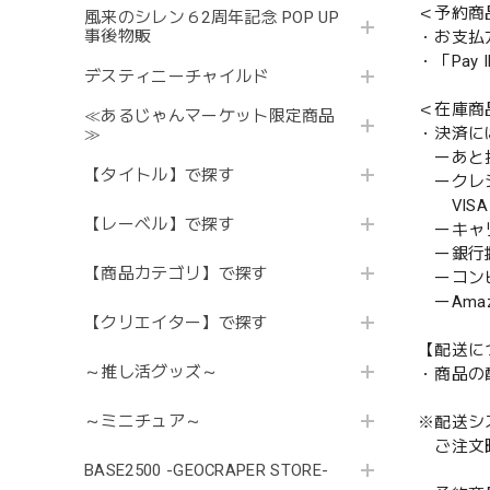
＜予約商
風来のシレン６2周年記念 POP UP
事後物販
・お支払
・「Pa
デスティニーチャイルド
＜在庫商
≪あるじゃんマーケット限定商品
・決済に
≫
ーあと払い
【タイトル】で探す
ークレ
VISA／
【レーベル】で探す
ーキャ
ー銀行
【商品カテゴリ】で探す
ーコンビニ
ーAmazo
【クリエイター】で探す
【配送に
～推し活グッズ～
・商品の
～ミニチュア～
※配送シ
ご注文時
BASE2500 -GEOCRAPER STORE-