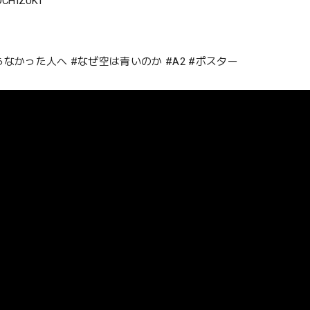
OCHIZUKI
らなかった人へ #なぜ空は青いのか #A2 #ポスター