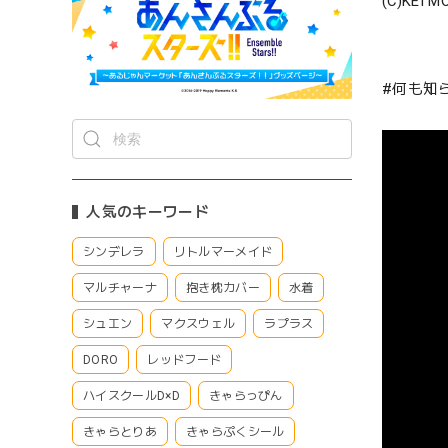
(C)KEI M
#何も知
人気のキーワード
シンデレラ
リトルマーメイド
マルチャーナ
抱き枕カバー
水着
シュエン
マクスウェル
ラプラス
DORO
レッドフード
ハイスクールD×D
きゃらっぴん
きゃらとりあ
きゃらぷくシール