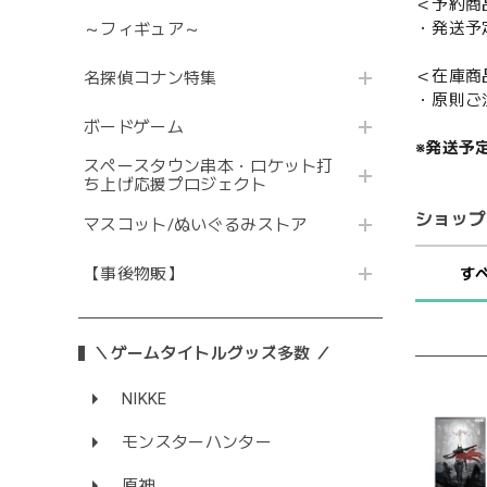
＜予約商
・発送予
～フィギュア～
＜在庫商
名探偵コナン特集
・原則ご
ボードゲーム
※発送予
スペースタウン串本・ロケット打
ち上げ応援プロジェクト
ショップ
マスコット/ぬいぐるみストア
【事後物販】
す
＼ゲームタイトルグッズ多数 ／
NIKKE
モンスターハンター
原神