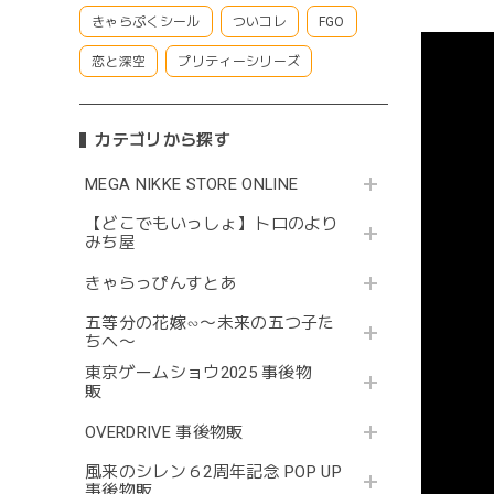
きゃらぷくシール
ついコレ
FGO
恋と深空
プリティーシリーズ
カテゴリから探す
MEGA NIKKE STORE ONLINE
【どこでもいっしょ】トロのより
みち屋
きゃらっぴんすとあ
五等分の花嫁∽〜未来の五つ子た
ちへ〜
東京ゲームショウ2025 事後物
販
OVERDRIVE 事後物販
風来のシレン６2周年記念 POP UP
事後物販