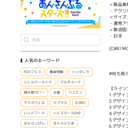
＜製品素
・アクリ
＜サイズ
・通常ア
＜製造国
・日本
(C)KEI M
人気のキーワード
FGOフェス
事後物販
シンデレラ
#何も知
リトルマーメイド
マルチャーナ
【ライン
抱き枕カバー
水着
シュエン
1.デザイ
2.デザイ
マクスウェル
ラプラス
DORO
3.デザイ
4.デザイ
レッドフード
ハイスクールD×D
5.デザイ
きゃらっぴん
きゃらとりあ
6.デザイ