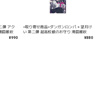
二弾 アク
<取り寄せ商品>ダンガンロンパ × 望月け
澪田唯吹
い 第二弾 超高校級のお守り 澪田唯吹
¥990
¥880