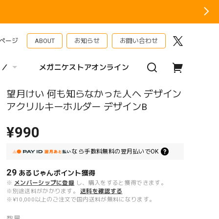
ページ
ABOUT
お知らせ
お問い合わせ
 ／
メガニケストアオンライン
望月けい 何も知らなかった人へ デザイン
アクリルキーホルダー デザインB
¥990
なら
手数料無料の
翌月払いでOK
29
あるじゃんポイント
獲得
※
メンバーシップに登録
し、購入をすると獲得できます。
※別途送料がかかります。
送料を確認する
※¥10,000以上のご注文で国内送料が無料になります。
数量