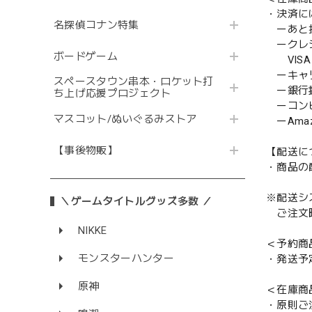
・決済に
名探偵コナン特集
ーあと払い
ークレ
ボードゲーム
VISA／
ーキャ
スペースタウン串本・ロケット打
ー銀行
ち上げ応援プロジェクト
ーコンビニ
マスコット/ぬいぐるみストア
ーAmazo
【事後物販】
【配送に
・商品の
※配送シ
＼ゲームタイトルグッズ多数 ／
ご注文時
NIKKE
＜予約商
モンスターハンター
・発送予
原神
＜在庫商
・原則ご