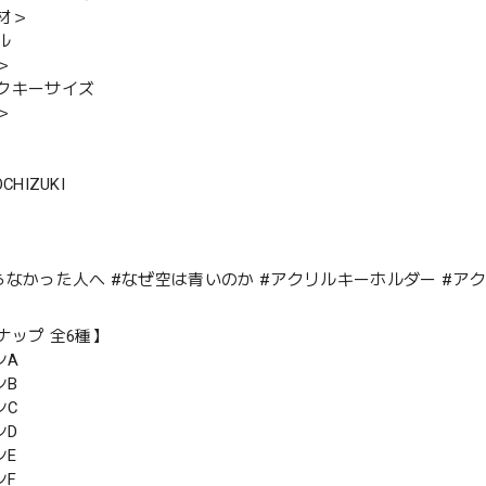
材＞
ル
＞
クキーサイズ
＞
OCHIZUKI
らなかった人へ #なぜ空は青いのか #アクリルキーホルダー #ア
ナップ 全6種】
ンA
ンB
ンC
ンD
ンE
ンF