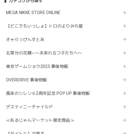
カテゴリから探す
MEGA NIKKE STORE ONLINE
【どこでもいっしょ】トロのよりみち屋
きゃらっぴんすとあ
五等分の花嫁∽〜未来の五つ子たちへ〜
東京ゲームショウ2025 事後物販
OVERDRIVE 事後物販
風来のシレン６2周年記念 POP UP 事後物販
デスティニーチャイルド
≪あるじゃんマーケット限定商品≫
【タイトル】で探す