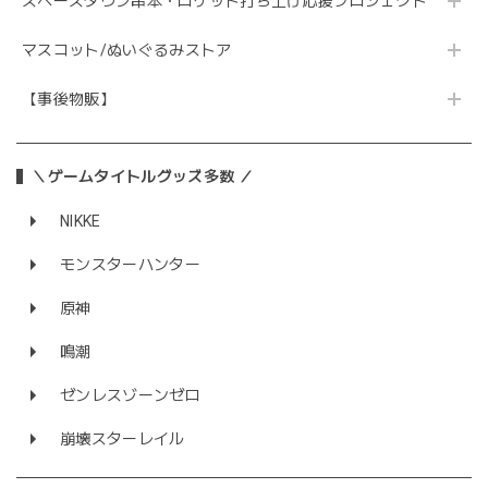
スペースタウン串本・ロケット打ち上げ応援プロジェクト
マスコット/ぬいぐるみストア
【事後物販】
＼ゲームタイトルグッズ多数 ／
NIKKE
モンスターハンター
原神
鳴潮
ゼンレスゾーンゼロ
崩壊スターレイル