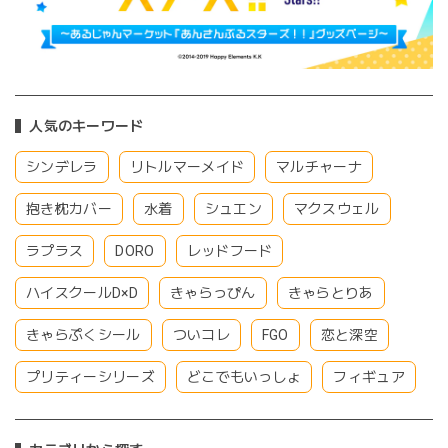
人気のキーワード
シンデレラ
リトルマーメイド
マルチャーナ
抱き枕カバー
水着
シュエン
マクスウェル
ラプラス
DORO
レッドフード
ハイスクールD×D
きゃらっぴん
きゃらとりあ
きゃらぷくシール
ついコレ
FGO
恋と深空
プリティーシリーズ
どこでもいっしょ
フィギュア