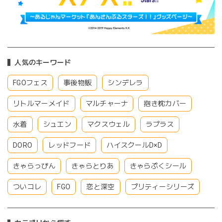
人気のキーワード
FGOフェス
事後物販
シンデレラ
リトルマーメイド
マルチャーナ
抱き枕カバー
水着
シュエン
マクスウェル
ラプラス
DORO
レッドフード
ハイスクールD×D
きゃらっぴん
きゃらとりあ
きゃらぷくシール
ついコレ
FGO
恋と深空
プリティーシリーズ