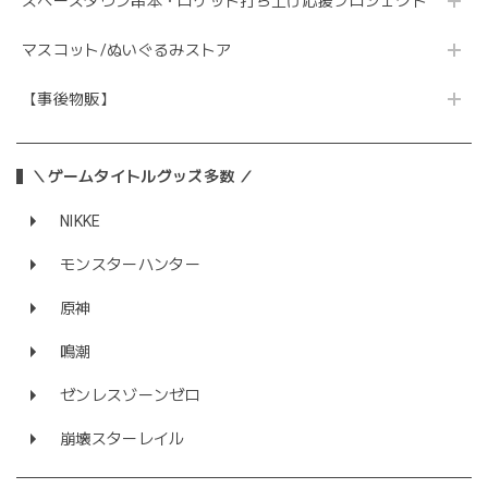
スペースタウン串本・ロケット打ち上げ応援プロジェクト
マスコット/ぬいぐるみストア
【事後物販】
＼ゲームタイトルグッズ多数 ／
NIKKE
モンスターハンター
原神
鳴潮
ゼンレスゾーンゼロ
崩壊スターレイル