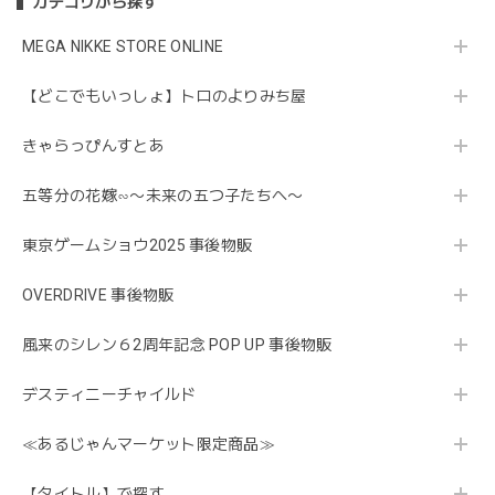
カテゴリから探す
MEGA NIKKE STORE ONLINE
【どこでもいっしょ】トロのよりみち屋
きゃらっぴんすとあ
五等分の花嫁∽〜未来の五つ子たちへ〜
東京ゲームショウ2025 事後物販
OVERDRIVE 事後物販
風来のシレン６2周年記念 POP UP 事後物販
デスティニーチャイルド
≪あるじゃんマーケット限定商品≫
【タイトル】で探す