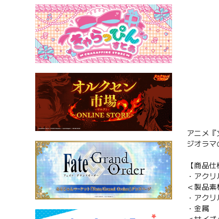
アニメ『
ジオラマ
【商品仕
・アクリ
＜製品素
・アクリ
・金属