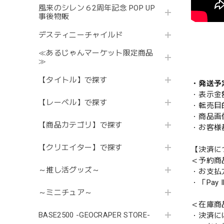
風来のシレン６2周年記念 POP UP
事後物販
デスティニーチャイルド
≪あるじゃんマーケット限定商品
≫
【タイトル】で探す
・発送予
・表示金
【レーベル】で探す
・転売目
・商品画
【商品カテゴリ】で探す
・お客様
【クリエイター】で探す
【決済に
＜予約商
～推し活グッズ～
・お支払
・「Pa
～ミニチュア～
＜在庫商
BASE2500 -GEOCRAPER STORE-
・決済に