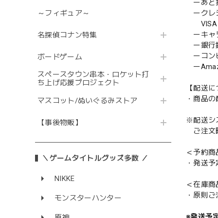
ーあと払い
～フィギュア～
ークレ
VISA／
ーキャ
名探偵コナン特集
ー銀行
ーコンビニ
ボードゲーム
ーAmazo
スペースタウン串本・ロケット打
ち上げ応援プロジェクト
【配送に
・商品の
マスコット/ぬいぐるみストア
※配送シ
【事後物販】
ご注文時
＜予約商
＼ゲームタイトルグッズ多数 ／
・発送予
NIKKE
＜在庫商
・原則ご
モンスターハンター
※発送予
原神