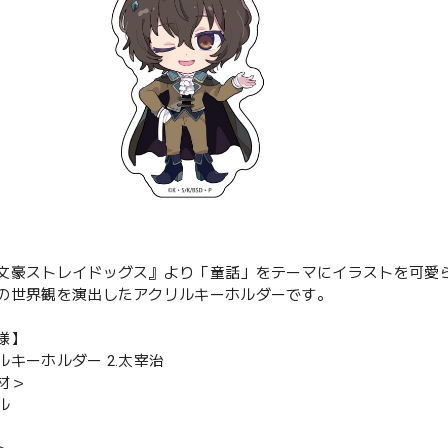
文豪ストレイドッグス』より「童話」をテーマにイラストを可愛
の世界観を演出したアクリルキーホルダーです。
様】
ルキーホルダー 2.太宰治
材＞
ル