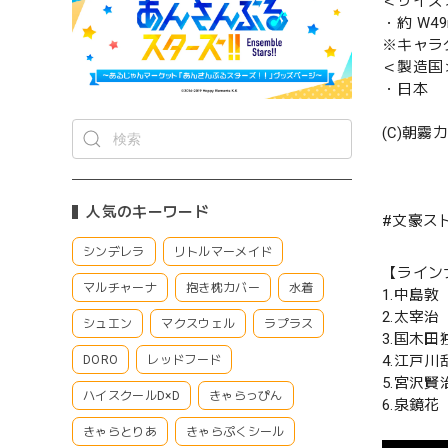
＜サイズ
・約 W4
※キャラ
＜製造国
・日本
(C)朝
人気のキーワード
#文豪ス
シンデレラ
リトルマーメイド
【ライン
マルチャーナ
抱き枕カバー
水着
1.中島敦
2.太宰治
シュエン
マクスウェル
ラプラス
3.国木田
4.江戸川
DORO
レッドフード
5.宮沢賢
ハイスクールD×D
きゃらっぴん
6.泉鏡花
きゃらとりあ
きゃらぷくシール