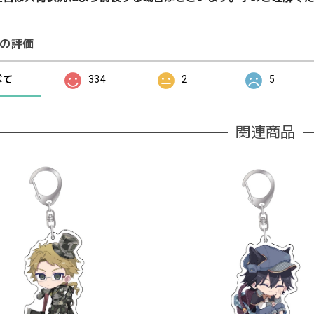
の評価
べて
334
2
5
関連商品