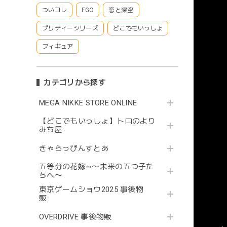
ついコレ
FGO
恋と深空
プリティーシリーズ
どこでもいっしょ
フィギュア
カテゴリから探す
MEGA NIKKE STORE ONLINE
【どこでもいっしょ】トロのより
みち屋
きゃらっぴんすとあ
五等分の花嫁∽〜未来の五つ子た
ちへ〜
東京ゲームショウ2025 事後物
販
OVERDRIVE 事後物販