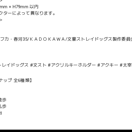
＞
9mm × H79mm 以内
クターによって異なります。
＞
霧カフカ・春河35/ＫＡＤＯＫＡＷＡ/文豪ストレイドッグス製作委員
トレイドッグス #文スト #アクリルキーホルダー #アクキー #太
ナップ 全6種類】
独歩
乱歩
治