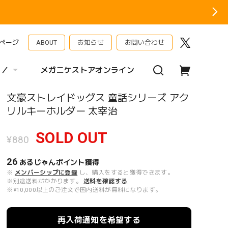
ページ
ABOUT
お知らせ
お問い合わせ
 ／
メガニケストアオンライン
文豪ストレイドッグス 童話シリーズ アク
リルキーホルダー 太宰治
SOLD OUT
¥880
26
あるじゃんポイント
獲得
※
メンバーシップに登録
し、購入をすると獲得できます。
※別途送料がかかります。
送料を確認する
※¥10,000以上のご注文で国内送料が無料になります。
再入荷通知を希望する