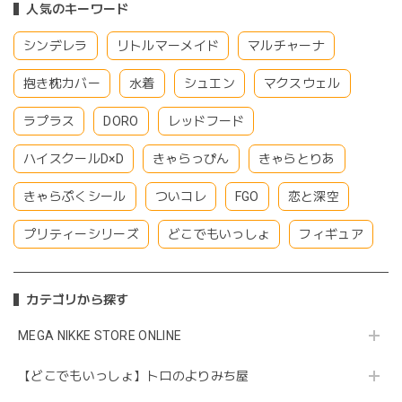
人気のキーワード
シンデレラ
リトルマーメイド
マルチャーナ
抱き枕カバー
水着
シュエン
マクスウェル
ラプラス
DORO
レッドフード
ハイスクールD×D
きゃらっぴん
きゃらとりあ
きゃらぷくシール
ついコレ
FGO
恋と深空
プリティーシリーズ
どこでもいっしょ
フィギュア
カテゴリから探す
MEGA NIKKE STORE ONLINE
【どこでもいっしょ】トロのよりみち屋