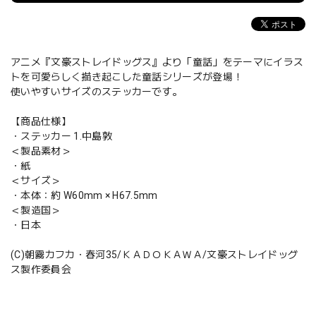
アニメ『文豪ストレイドッグス』より「童話」をテーマにイラス
トを可愛らしく描き起こした童話シリーズが登場！
使いやすいサイズのステッカーです。
【商品仕様】
・ステッカー 1.中島敦
＜製品素材＞
・紙
＜サイズ＞
・本体：約 W60mm × H67.5mm
＜製造国＞
・日本
(C)朝霧カフカ・春河35/ＫＡＤＯＫＡＷＡ/文豪ストレイドッグ
ス製作委員会