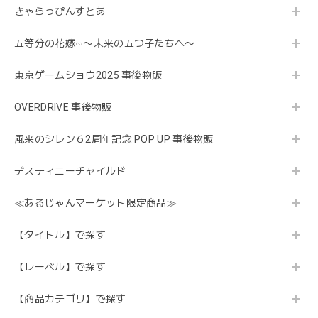
きゃらっぴんすとあ
五等分の花嫁∽〜未来の五つ子たちへ〜
東京ゲームショウ2025 事後物販
OVERDRIVE 事後物販
風来のシレン６2周年記念 POP UP 事後物販
デスティニーチャイルド
≪あるじゃんマーケット限定商品≫
【タイトル】で探す
【レーベル】で探す
【商品カテゴリ】で探す