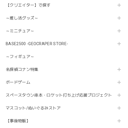
【クリエイター】で探す
～推し活グッズ～
～ミニチュア～
BASE2500 -GEOCRAPER STORE-
～フィギュア～
名探偵コナン特集
ボードゲーム
スペースタウン串本・ロケット打ち上げ応援プロジェクト
マスコット/ぬいぐるみストア
【事後物販】