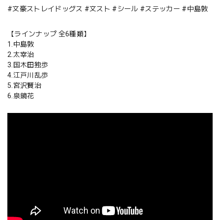
#文豪ストレイドッグス #文スト #シール #ステッカー #中島敦
【ラインナップ 全6種類】
1.中島敦
2.太宰治
3.国木田独歩
4.江戸川乱歩
5.宮沢賢治
6.泉鏡花