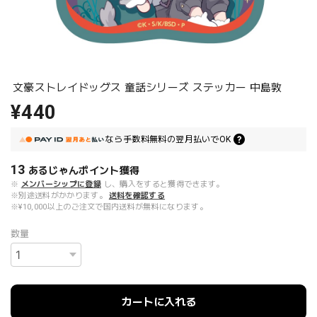
文豪ストレイドッグス 童話シリーズ ステッカー 中島敦
¥440
なら
手数料無料の
翌月払いでOK
13
あるじゃんポイント
獲得
※
メンバーシップに登録
し、購入をすると獲得できます。
※別途送料がかかります。
送料を確認する
※¥10,000以上のご注文で国内送料が無料になります。
数量
カートに入れる