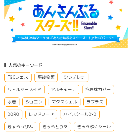
人気のキーワード
FGOフェス
事後物販
シンデレラ
リトルマーメイド
マルチャーナ
抱き枕カバー
水着
シュエン
マクスウェル
ラプラス
DORO
レッドフード
ハイスクールD×D
きゃらっぴん
きゃらとりあ
きゃらぷくシール