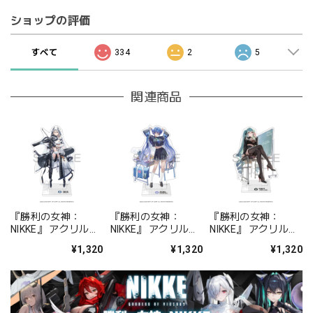
ショップの評価
すべて
334
2
5
関連商品
『勝利の女神：
『勝利の女神：
『勝利の女神：
NIKKE』 アクリルス
NIKKE』 アクリルス
NIKKE』 アクリルス
タンド ジュリア
タンド アルカナ：フ
タンド プリバティ -
¥1,320
¥1,320
¥1,320
ォーチュンメイト
シャープレッスン