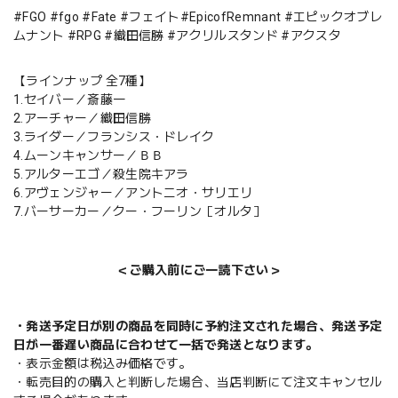
#FGO #fgo #Fate #フェイト#EpicofRemnant #エピックオブレ
ムナント #RPG #織田信勝 #アクリルスタンド #アクスタ
【ラインナップ 全7種】
1.セイバー／斎藤一
2.アーチャー／織田信勝
3.ライダー／フランシス・ドレイク
4.ムーンキャンサー／ＢＢ
5.アルターエゴ／殺生院キアラ
6.アヴェンジャー／アントニオ・サリエリ
7.バーサーカー／クー・フーリン［オルタ］
＜ご購入前にご一読下さい＞
・発送予定日が別の商品を同時に予約注文された場合、発送予定
日が一番遅い商品に合わせて一括で発送となります。
・表示金額は税込み価格です。
・転売目的の購入と判断した場合、当店判断にて注文キャンセル