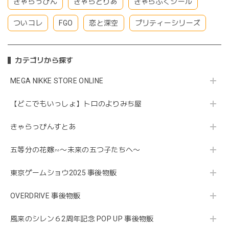
きゃらっぴん
きゃらとりあ
きゃらぷくシール
ついコレ
FGO
恋と深空
プリティーシリーズ
カテゴリから探す
MEGA NIKKE STORE ONLINE
【どこでもいっしょ】トロのよりみち屋
きゃらっぴんすとあ
五等分の花嫁∽〜未来の五つ子たちへ〜
東京ゲームショウ2025 事後物販
OVERDRIVE 事後物販
風来のシレン６2周年記念 POP UP 事後物販