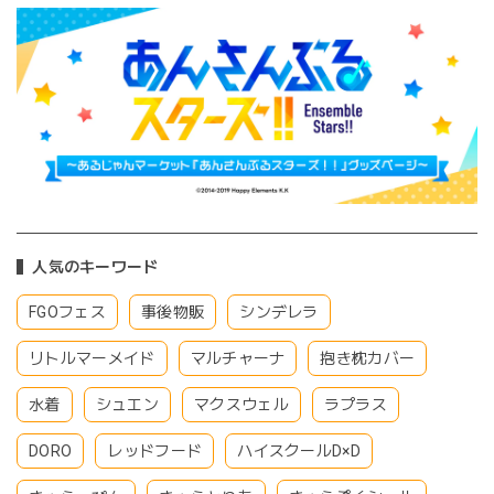
人気のキーワード
FGOフェス
事後物販
シンデレラ
リトルマーメイド
マルチャーナ
抱き枕カバー
水着
シュエン
マクスウェル
ラプラス
DORO
レッドフード
ハイスクールD×D