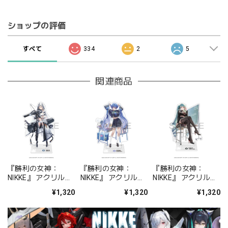
ショップの評価
すべて
334
2
5
関連商品
『勝利の女神：
『勝利の女神：
『勝利の女神：
NIKKE』 アクリルス
NIKKE』 アクリルス
NIKKE』 アクリルス
タンド ジュリア
タンド アルカナ：フ
タンド プリバティ -
¥1,320
¥1,320
¥1,320
ォーチュンメイト
シャープレッスン