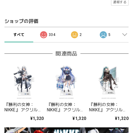
通報する
ショップの評価
すべて
334
2
5
関連商品
『勝利の女神：
『勝利の女神：
『勝利の女神：
NIKKE』 アクリルス
NIKKE』 アクリルス
NIKKE』 アクリルス
タンド ジュリア
タンド アルカナ：フ
タンド プリバティ -
¥1,320
¥1,320
¥1,320
ォーチュンメイト
シャープレッスン