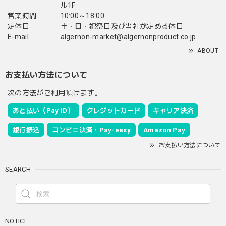
ル1F
営業時間
10:00～18:00
定休日
土・日・祝祭日及び当社が定める休日
E-mail
algernon-market@algernonproduct.co.jp
ABOUT
お支払い方法について
次の方法がご利用頂けます。
あと払い（Pay ID）
クレジットカード
キャリア決済
銀行振込
コンビニ決済・Pay-easy
Amazon Pay
お支払い方法について
SEARCH
NOTICE