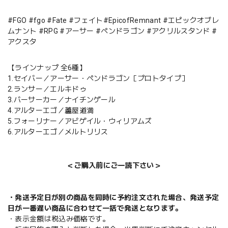
#FGO #fgo #Fate #フェイト#EpicofRemnant #エピックオブレ
ムナント #RPG #アーサー #ペンドラゴン #アクリルスタンド #
アクスタ
【ラインナップ 全6種】
1.セイバー／アーサー・ペンドラゴン［プロトタイプ］
2.ランサー／エルキドゥ
3.バーサーカー／ナイチンゲール
4.アルターエゴ／蘆屋道満
5.フォーリナー／アビゲイル・ウィリアムズ
6.アルターエゴ／メルトリリス
＜ご購入前にご一読下さい＞
・発送予定日が別の商品を同時に予約注文された場合、発送予定
日が一番遅い商品に合わせて一括で発送となります。
・表示金額は税込み価格です。