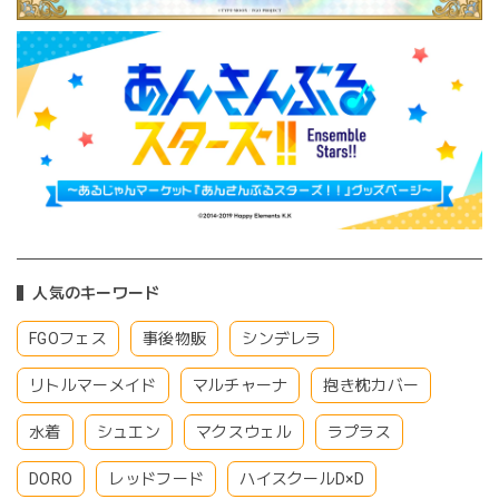
人気のキーワード
FGOフェス
事後物販
シンデレラ
リトルマーメイド
マルチャーナ
抱き枕カバー
水着
シュエン
マクスウェル
ラプラス
DORO
レッドフード
ハイスクールD×D