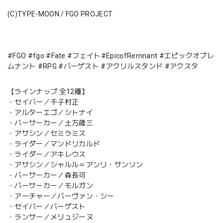
(C)TYPE-MOON / FGO PROJECT
#FGO #fgo #Fate #フェイト#EpicofRemnant #エピックオブレ
ムナント #RPG #バーゲスト #アクリルスタンド #アクスタ
【ラインナップ 全12種】
・セイバー／千子村正
・アルターエゴ／シトナイ
・バーサーカー／土方歳三
・アサシン／セミラミス
・ライダー／マンドリカルド
・ライダー／アキレウス
・アサシン／シャルル＝アンリ・サンソン
・バーサーカー／森長可
・バーサーカー／モルガン
・アーチャー／バーヴァン・シー
・セイバー／バーゲスト
・ランサー／メリュジーヌ