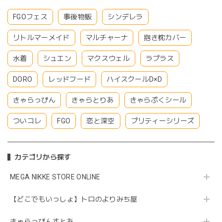
FGOフェス
事後物販
シンデレラ
リトルマーメイド
マルチャーナ
抱き枕カバー
水着
シュエン
マクスウェル
ラプラス
DORO
レッドフード
ハイスクールD×D
きゃらっぴん
きゃらとりあ
きゃらぷくシール
ついコレ
FGO
恋と深空
プリティーシリーズ
カテゴリから探す
MEGA NIKKE STORE ONLINE
【どこでもいっしょ】トロのよりみち屋
きゃらっぴんすとあ