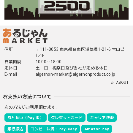
住所
〒111-0053 東京都台東区浅草橋1-21-6 宝山ビ
ル1F
営業時間
10:00～18:00
定休日
土・日・祝祭日及び当社が定める休日
E-mail
algernon-market@algernonproduct.co.jp
ABOUT
お支払い方法について
次の方法がご利用頂けます。
あと払い（Pay ID）
クレジットカード
キャリア決済
銀行振込
コンビニ決済・Pay-easy
Amazon Pay