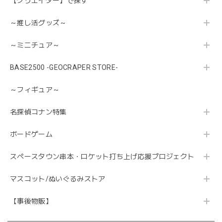
【クリエイター】で探す
～推し活グッズ～
～ミニチュア～
BASE2500 -GEOCRAPER STORE-
～フィギュア～
名探偵コナン特集
ボードゲーム
スペースタウン串本・ロケット打ち上げ応援プロジェクト
マスコット/ぬいぐるみストア
【事後物販】