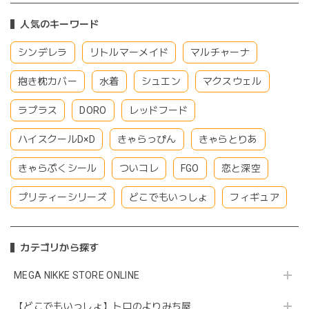
人気のキーワード
シンデレラ
リトルマーメイド
マルチャーナ
抱き枕カバー
水着
シュエン
マクスウェル
ラプラス
DORO
レッドフード
ハイスクールD×D
きゃらっぴん
きゃらとりあ
きゃらぷくシール
ついコレ
FGO
恋と深空
プリティーシリーズ
どこでもいっしょ
フィギュア
カテゴリから探す
MEGA NIKKE STORE ONLINE
【どこでもいっしょ】トロのよりみち屋