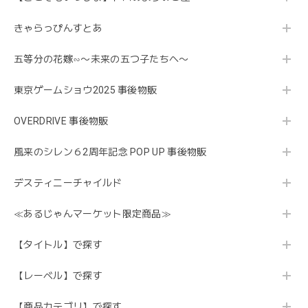
きゃらっぴんすとあ
五等分の花嫁∽〜未来の五つ子たちへ〜
東京ゲームショウ2025 事後物販
OVERDRIVE 事後物販
風来のシレン６2周年記念 POP UP 事後物販
デスティニーチャイルド
≪あるじゃんマーケット限定商品≫
【タイトル】で探す
【レーベル】で探す
【商品カテゴリ】で探す