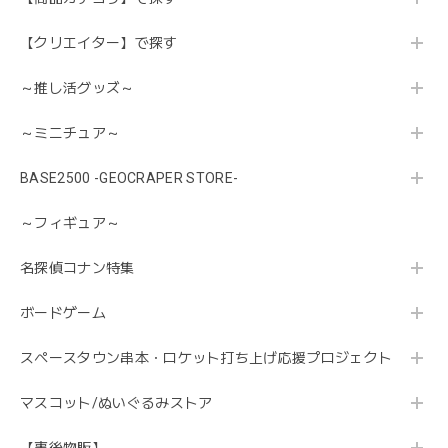
【クリエイター】で探す
～推し活グッズ～
～ミニチュア～
BASE2500 -GEOCRAPER STORE-
～フィギュア～
名探偵コナン特集
ボードゲーム
スペースタウン串本・ロケット打ち上げ応援プロジェクト
マスコット/ぬいぐるみストア
【事後物販】