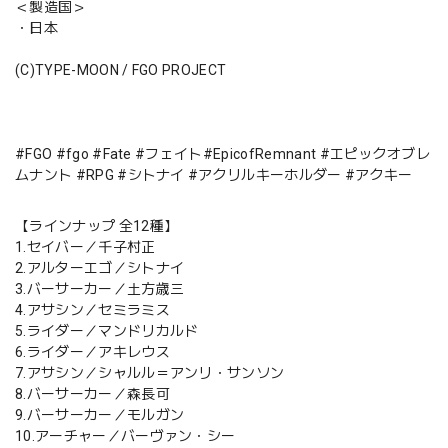
＜製造国＞
・日本
(C)TYPE-MOON / FGO PROJECT
#FGO #fgo #Fate #フェイト#EpicofRemnant #エピックオブレ
ムナント #RPG #シトナイ #アクリルキーホルダー #アクキー
【ラインナップ 全12種】
1.セイバー／千子村正
2.アルターエゴ／シトナイ
3.バーサーカー／土方歳三
4.アサシン／セミラミス
5.ライダー／マンドリカルド
6.ライダー／アキレウス
7.アサシン／シャルル＝アンリ・サンソン
8.バーサーカー／森長可
9.バーサーカー／モルガン
10.アーチャー／バーヴァン・シー