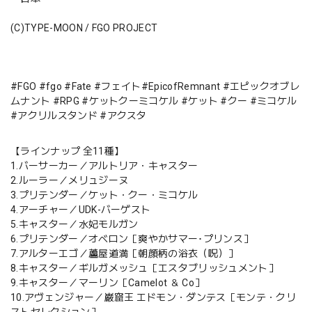
(C)TYPE-MOON / FGO PROJECT
#FGO #fgo #Fate #フェイト#EpicofRemnant #エピックオブレ
ムナント #RPG #ケットクーミコケル #ケット #クー #ミコケル
#アクリルスタンド #アクスタ
【ラインナップ 全11種】
1.バーサーカー／アルトリア・キャスター
2.ルーラー／メリュジーヌ
3.プリテンダー／ケット・クー・ミコケル
4.アーチャー／UDK-バーゲスト
5.キャスター／水妃モルガン
6.プリテンダー／オベロン［爽やかサマー･プリンス］
7.アルターエゴ／蘆屋道満［朝顔柄の浴衣（呪）］
8.キャスター／ギルガメッシュ［エスタブリッシュメント］
9.キャスター／マーリン［Camelot ＆ Co］
10.アヴェンジャー／巌窟王 エドモン・ダンテス［モンテ・クリ
ストセレクション］