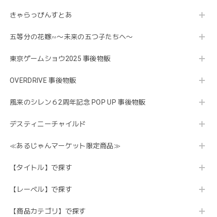
きゃらっぴんすとあ
五等分の花嫁∽〜未来の五つ子たちへ〜
東京ゲームショウ2025 事後物販
OVERDRIVE 事後物販
風来のシレン６2周年記念 POP UP 事後物販
デスティニーチャイルド
≪あるじゃんマーケット限定商品≫
【タイトル】で探す
【レーベル】で探す
【商品カテゴリ】で探す