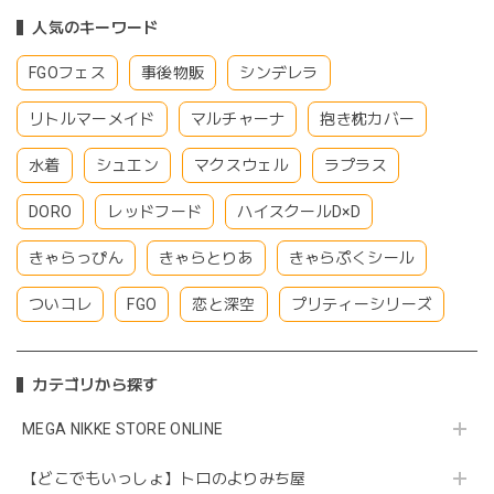
人気のキーワード
FGOフェス
事後物販
シンデレラ
リトルマーメイド
マルチャーナ
抱き枕カバー
水着
シュエン
マクスウェル
ラプラス
DORO
レッドフード
ハイスクールD×D
きゃらっぴん
きゃらとりあ
きゃらぷくシール
ついコレ
FGO
恋と深空
プリティーシリーズ
カテゴリから探す
MEGA NIKKE STORE ONLINE
【どこでもいっしょ】トロのよりみち屋