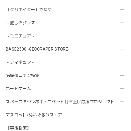
【クリエイター】で探す
～推し活グッズ～
～ミニチュア～
BASE2500 -GEOCRAPER STORE-
～フィギュア～
名探偵コナン特集
ボードゲーム
スペースタウン串本・ロケット打ち上げ応援プロジェクト
マスコット/ぬいぐるみストア
【事後物販】