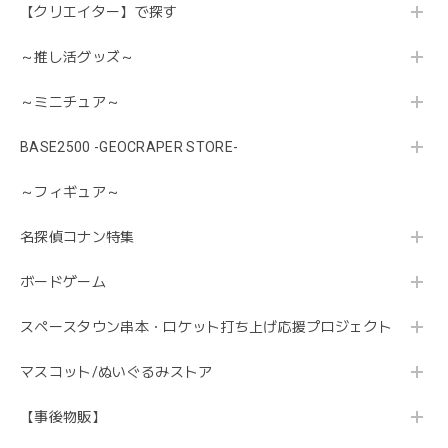
【クリエイター】で探す
～推し活グッズ～
～ミニチュア～
BASE2500 -GEOCRAPER STORE-
～フィギュア～
名探偵コナン特集
ボードゲーム
スペースタウン串本・ロケット打ち上げ応援プロジェクト
マスコット/ぬいぐるみストア
【事後物販】