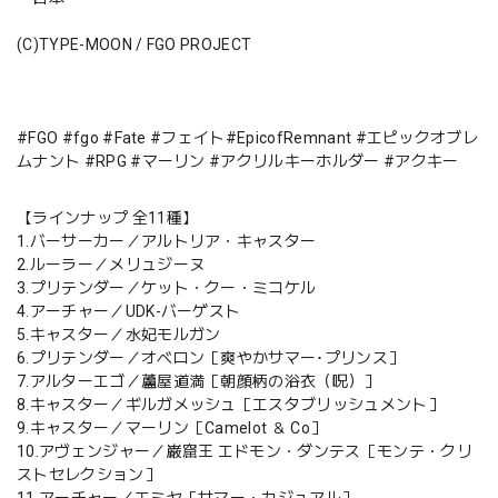
(C)TYPE-MOON / FGO PROJECT
#FGO #fgo #Fate #フェイト#EpicofRemnant #エピックオブレ
ムナント #RPG #マーリン #アクリルキーホルダー #アクキー
【ラインナップ 全11種】
1.バーサーカー／アルトリア・キャスター
2.ルーラー／メリュジーヌ
3.プリテンダー／ケット・クー・ミコケル
4.アーチャー／UDK-バーゲスト
5.キャスター／水妃モルガン
6.プリテンダー／オベロン［爽やかサマー･プリンス］
7.アルターエゴ／蘆屋道満［朝顔柄の浴衣（呪）］
8.キャスター／ギルガメッシュ［エスタブリッシュメント］
9.キャスター／マーリン［Camelot ＆ Co］
10.アヴェンジャー／巌窟王 エドモン・ダンテス［モンテ・クリ
ストセレクション］
11.アーチャー／エミヤ［サマー・カジュアル］