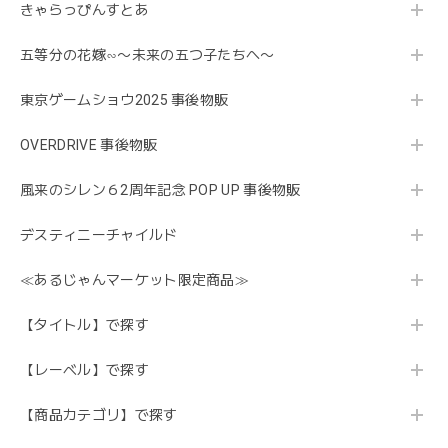
きゃらっぴんすとあ
五等分の花嫁∽〜未来の五つ子たちへ〜
東京ゲームショウ2025 事後物販
OVERDRIVE 事後物販
風来のシレン６2周年記念 POP UP 事後物販
デスティニーチャイルド
≪あるじゃんマーケット限定商品≫
【タイトル】で探す
【レーベル】で探す
【商品カテゴリ】で探す