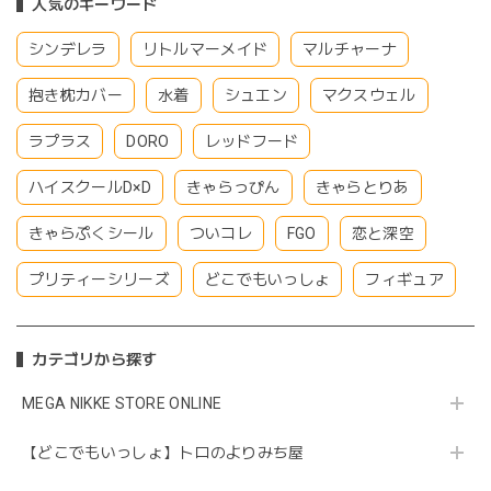
人気のキーワード
シンデレラ
リトルマーメイド
マルチャーナ
抱き枕カバー
水着
シュエン
マクスウェル
ラプラス
DORO
レッドフード
ハイスクールD×D
きゃらっぴん
きゃらとりあ
きゃらぷくシール
ついコレ
FGO
恋と深空
プリティーシリーズ
どこでもいっしょ
フィギュア
カテゴリから探す
MEGA NIKKE STORE ONLINE
【どこでもいっしょ】トロのよりみち屋