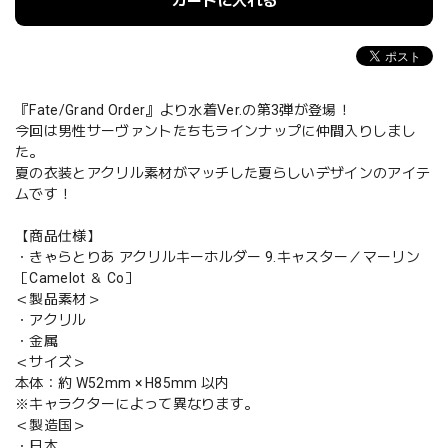
カートに入れる
『Fate/Grand Order』より水着Ver.の第3弾が登場！
今回は男性サーヴァントたちもラインナップに仲間入りしまし
た。
夏の衣装とアクリル素材がマッチした夏らしいデザインのアイテ
ムです！
【商品仕様】
・きゃらとりあ アクリルキーホルダー 9.キャスター／マーリン
［Camelot ＆ Co］
＜製品素材＞
・アクリル
・金属
＜サイズ＞
本体：約 W52mm × H85mm 以内
※キャラクターによって異なります。
＜製造国＞
・日本