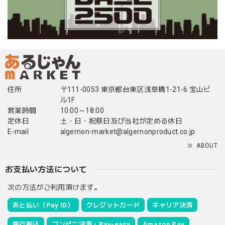
住所
〒111-0053 東京都台東区浅草橋1-21-6 宝山ビ
ル1F
営業時間
10:00～18:00
定休日
土・日・祝祭日及び当社が定める休日
E-mail
algernon-market@algernonproduct.co.jp
ABOUT
お支払い方法について
次の方法がご利用頂けます。
あと払い（Pay ID）
クレジットカード
キャリア決済
銀行振込
コンビニ決済・Pay-easy
Amazon Pay