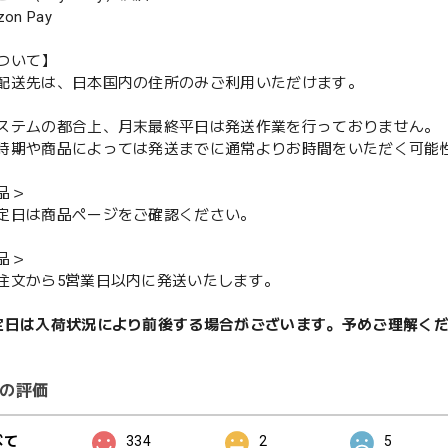
n Pay
ついて】
配送先は、日本国内の住所のみご利用いただけます。
ステムの都合上、月末最終平日は発送作業を行っておりません。
期や商品によっては発送までに通常よりお時間をいただく可能
品＞
定日は商品ページをご確認ください。
品＞
注文から5営業日以内に発送いたします。
定日は入荷状況により前後する場合がございます。予めご理解く
の評価
べて
334
2
5