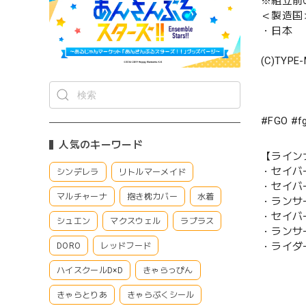
※組立前
＜製造国
・日本
(C)TYPE
#FGO 
人気のキーワード
【ライン
・セイバ
シンデレラ
リトルマーメイド
・セイバ
マルチャーナ
抱き枕カバー
水着
・ランサ
・セイバ
シュエン
マクスウェル
ラプラス
・ランサ
・ライダ
DORO
レッドフード
ハイスクールD×D
きゃらっぴん
きゃらとりあ
きゃらぷくシール