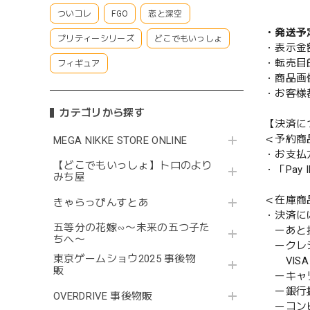
ついコレ
FGO
恋と深空
・発送予
プリティーシリーズ
どこでもいっしょ
・表示金
・転売目
フィギュア
・商品画
・お客様
カテゴリから探す
【決済に
＜予約商
MEGA NIKKE STORE ONLINE
・お支払
【どこでもいっしょ】トロのより
・「Pa
みち屋
＜在庫商
きゃらっぴんすとあ
・決済に
五等分の花嫁∽〜未来の五つ子た
ーあと払い
ちへ〜
ークレ
東京ゲームショウ2025 事後物
VISA／
販
ーキャ
ー銀行
OVERDRIVE 事後物販
ーコンビニ