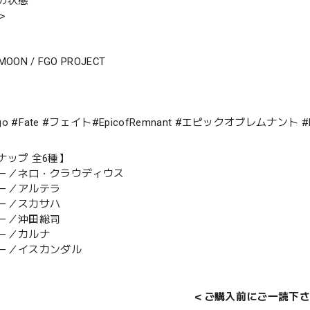
の状態
＞
-MOON / FGO PROJECT
#fgo #Fate #フェイト#EpicofRemnant #エピックオブレム
ナップ 全6種】
ー／ネロ・クラウディウス
ー／アルテラ
ー／スカサハ
ー／沖田総司
ー／カルナ
ー／イスカンダル
＜ご購入前にご一読下さ