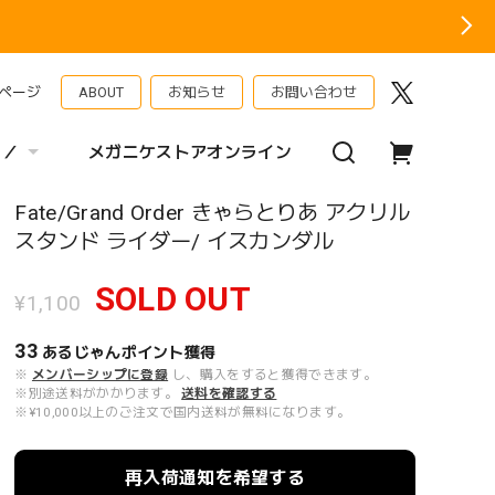
ページ
ABOUT
お知らせ
お問い合わせ
 ／
メガニケストアオンライン
Fate/Grand Order きゃらとりあ アクリル
スタンド ライダー/ イスカンダル
SOLD OUT
¥1,100
33
あるじゃんポイント
獲得
※
メンバーシップに登録
し、購入をすると獲得できます。
※別途送料がかかります。
送料を確認する
※¥10,000以上のご注文で国内送料が無料になります。
再入荷通知を希望する