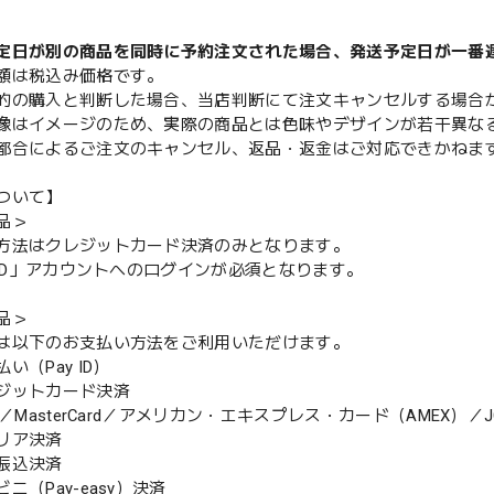
定日が別の商品を同時に予約注文された場合、発送予定日が一番
額は税込み価格です。
的の購入と判断した場合、当店判断にて注文キャンセルする場合
像はイメージのため、実際の商品とは色味やデザインが若干異な
都合によるご注文のキャンセル、返品・返金はご対応できかねま
ついて】
品＞
方法はクレジットカード決済のみとなります。
y ID」アカウントへのログインが必須となります。
品＞
は以下のお支払い方法をご利用いただけます。
（Pay ID）
ジットカード決済
MasterCard／アメリカン・エキスプレス・カード（AMEX）／J
リア決済
振込決済
（Pay-easy）決済