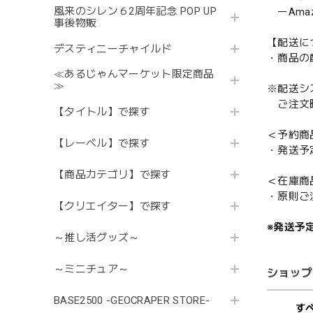
風来のシレン６2周年記念 POP UP
ーAmazo
事後物販
【配送に
デスティニーチャイルド
・商品の
≪あるじゃんマーケット限定商品
≫
※配送シ
ご注文時
【タイトル】で探す
＜予約商
【レーベル】で探す
・発送予
【商品カテゴリ】で探す
＜在庫商
・原則ご
【クリエイター】で探す
※発送予
～推し活グッズ～
～ミニチュア～
ショップ
BASE2500 -GEOCRAPER STORE-
す