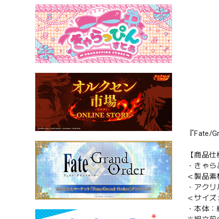
『Fate
【商品仕
・きゃら
＜製品素
・アクリ
＜サイズ
・本体：約 