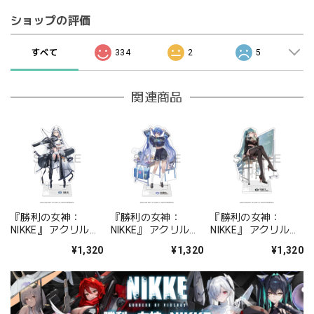
ショップの評価
すべて
334
2
5
関連商品
『勝利の女神：
『勝利の女神：
『勝利の女神：
NIKKE』 アクリルス
NIKKE』 アクリルス
NIKKE』 アクリルス
タンド ジュリア
タンド アルカナ：フ
タンド プリバティ -
¥1,320
¥1,320
¥1,320
ォーチュンメイト
シャープレッスン