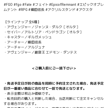
#FGO #fgo #Fate #フェイト#EpicofRemnant #エピックオブレ
ムナント #RPG #織田信長 #アクリルスタンド #アクスタ
【ラインナップ 全6種】
・アヴェンジャー／ジャンヌ・ダルク［オルタ］
・セイバー／アルトリア・ペンドラゴン［オルタ］
・キャスター／ギルガメッシュ
・アーチャー／織田信長
・アーチャー／アルジュナ
・アヴェンジャー／巌窟王 エドモン・ダンテス
＜ご購入前にご一読下さい＞
・発送予定日が別の商品を同時に予約注文された場合、発送予定
日が一番遅い商品に合わせて一括で発送となります。
・表示金額は税込み価格です。
・転売目的の購入と判断した場合、当店判断にて注文キャンセル
する場合があります。