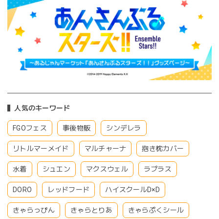
人気のキーワード
FGOフェス
事後物販
シンデレラ
リトルマーメイド
マルチャーナ
抱き枕カバー
水着
シュエン
マクスウェル
ラプラス
DORO
レッドフード
ハイスクールD×D
きゃらっぴん
きゃらとりあ
きゃらぷくシール