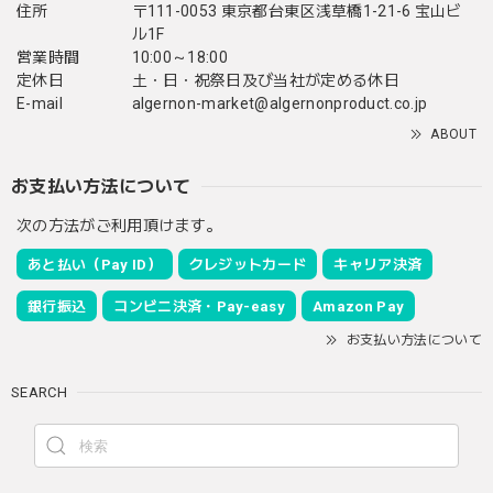
住所
〒111-0053 東京都台東区浅草橋1-21-6 宝山ビ
ル1F
営業時間
10:00～18:00
定休日
土・日・祝祭日及び当社が定める休日
E-mail
algernon-market@algernonproduct.co.jp
ABOUT
お支払い方法について
次の方法がご利用頂けます。
あと払い（Pay ID）
クレジットカード
キャリア決済
銀行振込
コンビニ決済・Pay-easy
Amazon Pay
お支払い方法について
SEARCH