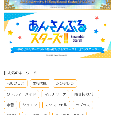
人気のキーワード
FGOフェス
事後物販
シンデレラ
リトルマーメイド
マルチャーナ
抱き枕カバー
水着
シュエン
マクスウェル
ラプラス