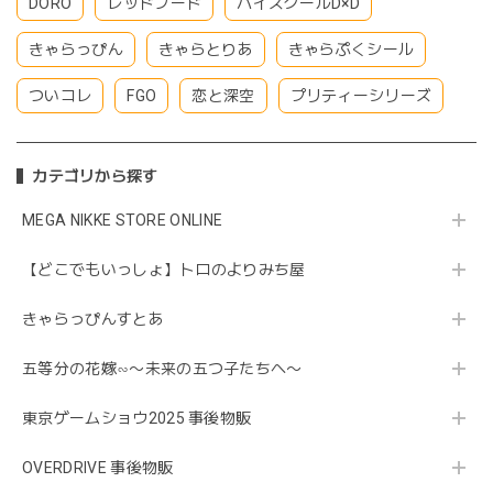
DORO
レッドフード
ハイスクールD×D
きゃらっぴん
きゃらとりあ
きゃらぷくシール
ついコレ
FGO
恋と深空
プリティーシリーズ
カテゴリから探す
MEGA NIKKE STORE ONLINE
【どこでもいっしょ】トロのよりみち屋
きゃらっぴんすとあ
五等分の花嫁∽〜未来の五つ子たちへ〜
東京ゲームショウ2025 事後物販
OVERDRIVE 事後物販