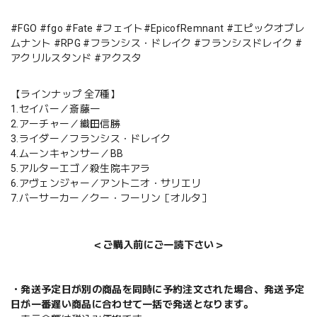
#FGO #fgo #Fate #フェイト#EpicofRemnant #エピックオブレ
ムナント #RPG #フランシス・ドレイク #フランシスドレイク #
アクリルスタンド #アクスタ
【ラインナップ 全7種】
1.セイバー／斎藤一
2.アーチャー／織田信勝
3.ライダー／フランシス・ドレイク
4.ムーンキャンサー／BB
5.アルターエゴ／殺生院キアラ
6.アヴェンジャー／アントニオ・サリエリ
7.バーサーカー／クー・フーリン［オルタ］
＜ご購入前にご一読下さい＞
・発送予定日が別の商品を同時に予約注文された場合、発送予定
日が一番遅い商品に合わせて一括で発送となります。