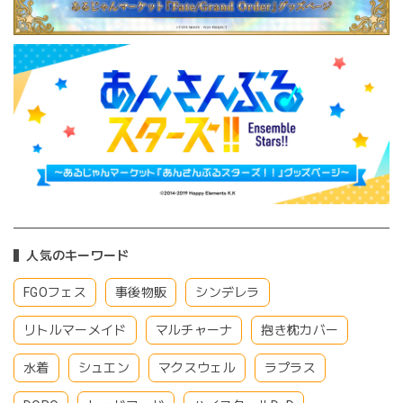
人気のキーワード
FGOフェス
事後物販
シンデレラ
リトルマーメイド
マルチャーナ
抱き枕カバー
水着
シュエン
マクスウェル
ラプラス