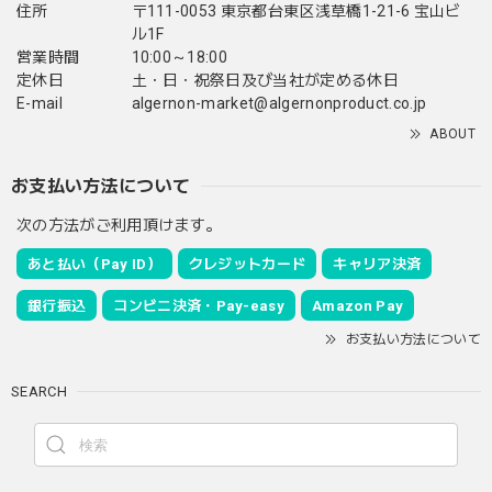
住所
〒111-0053 東京都台東区浅草橋1-21-6 宝山ビ
ル1F
営業時間
10:00～18:00
定休日
土・日・祝祭日及び当社が定める休日
E-mail
algernon-market@algernonproduct.co.jp
ABOUT
お支払い方法について
次の方法がご利用頂けます。
あと払い（Pay ID）
クレジットカード
キャリア決済
銀行振込
コンビニ決済・Pay-easy
Amazon Pay
お支払い方法について
SEARCH