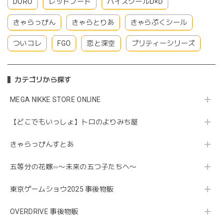
DORO
レッドフード
ハイスクールD×D
きゃらっぴん
きゃらとりあ
きゃらぷくシール
ついコレ
FGO
恋と深空
プリティーシリーズ
カテゴリから探す
MEGA NIKKE STORE ONLINE
【どこでもいっしょ】トロのよりみち屋
きゃらっぴんすとあ
五等分の花嫁∽〜未来の五つ子たちへ〜
東京ゲームショウ2025 事後物販
OVERDRIVE 事後物販