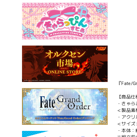
『Fate
【商品仕
・きゃら
＜製品素
・アクリ
＜サイズ
・本体：約 