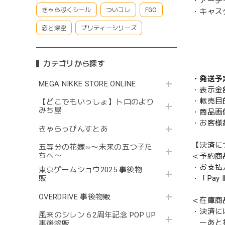
・アーチ
きゃらぷくシール
ついコレ
FGO
・キャス
恋と深空
プリティーシリーズ
カテゴリから探す
・発送予
MEGA NIKKE STORE ONLINE
・表示金
・転売目
【どこでもいっしょ】トロのより
みち屋
・商品画
・お客様
きゃらっぴんすとあ
【決済に
五等分の花嫁∽〜未来の五つ子た
ちへ〜
＜予約商
・お支払
東京ゲームショウ2025 事後物
販
・「Pa
OVERDRIVE 事後物販
＜在庫商
・決済に
風来のシレン６2周年記念 POP UP
ーあと払い
事後物販