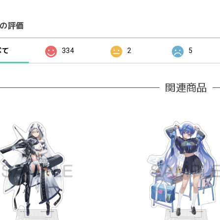
の評価
べて
334
2
5
関連商品