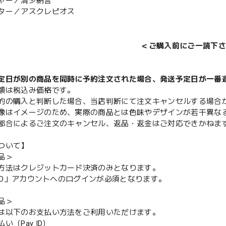
ャー／清少納言
ター／アスクレピオス
＜ご購入前にご一読下さ
定日が別の商品を同時に予約注文された場合、発送予定日が一番
額は税込み価格です。
的の購入と判断した場合、当店判断にて注文キャンセルする場合
像はイメージのため、実際の商品とは色味やデザインが若干異な
都合によるご注文のキャンセル、返品・返金はご対応できかねま
ついて】
品＞
方法はクレジットカード決済のみとなります。
y ID」アカウントへのログインが必須となります。
品＞
は以下のお支払い方法をご利用いただけます。
（Pay ID）