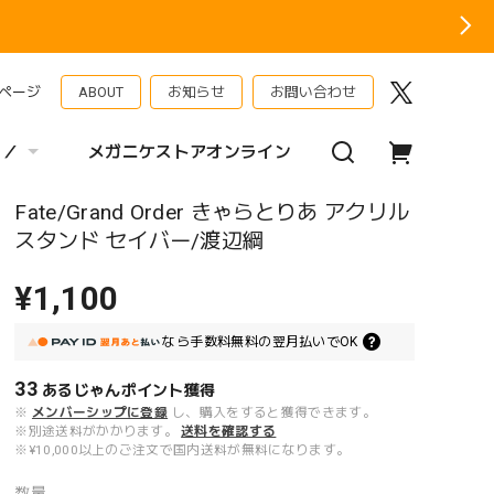
ページ
ABOUT
お知らせ
お問い合わせ
 ／
メガニケストアオンライン
Fate/Grand Order きゃらとりあ アクリル
スタンド セイバー/渡辺綱
¥1,100
なら
手数料無料の
翌月払いでOK
33
あるじゃんポイント
獲得
※
メンバーシップに登録
し、購入をすると獲得できます。
※別途送料がかかります。
送料を確認する
※¥10,000以上のご注文で国内送料が無料になります。
数量