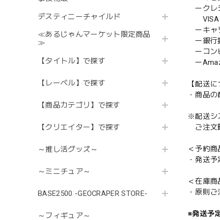
ークレ
デスティニーチャイルド
VISA／
ーキャ
≪あるじゃんマーケット限定商品
ー銀行
≫
ーコンビニ
【タイトル】で探す
ーAmazo
【レーベル】で探す
【配送に
・商品の
【商品カテゴリ】で探す
※配送シ
【クリエイター】で探す
ご注文時
＜予約商
～推し活グッズ～
・発送予
～ミニチュア～
＜在庫商
・原則ご
BASE2500 -GEOCRAPER STORE-
※発送予
～フィギュア～