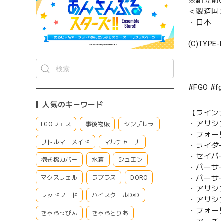
※組立前
＜製造国
・日本
(C)TYPE
#FGO 
人気のキーワード
【ライン
・アサシ
FGOフェス
事後物販
シンデレラ
・フォー
リトルマーメイド
マルチャーナ
・ライダ
・セイバ
抱き枕カバー
水着
シュエン
・バーサ
・バーサ
マクスウェル
ラプラス
DORO
・アサシ
レッドフード
ハイスクールD×D
・アサシ
・フォー
きゃらっぴん
きゃらとりあ