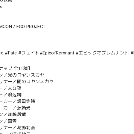
の状態
＞
-MOON / FGO PROJECT
#fgo #Fate #フェイト#EpicofRemnant #エピックオブレムナ
ナップ 全11種】
ン／光のコヤンスカヤ
リナー／闇のコヤンスカヤ
ー／太公望
ー／渡辺綱
ーカー／坂田金時
ーカー／源頼光
ン／加藤段蔵
ン／燕青
リナー／葛飾北斎