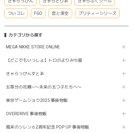
きゃらっぴん
きゃらとりあ
きゃらぷくシール
ついコレ
FGO
恋と深空
プリティーシリーズ
カテゴリから探す
MEGA NIKKE STORE ONLINE
【どこでもいっしょ】トロのよりみち屋
きゃらっぴんすとあ
五等分の花嫁∽〜未来の五つ子たちへ〜
東京ゲームショウ2025 事後物販
OVERDRIVE 事後物販
風来のシレン６2周年記念 POP UP 事後物販