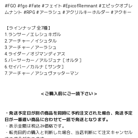
#FGO #fgo #Fate #フェイト#EpicofRemnant #エピックオブレ
ムナント #RPG #アーラシュ #アクリルキーホルダー #アクキー
【ラインナップ 全7種】
1.ランサー／エレシュキガル
2.アーチャー／イシュタル
3.アーチャー／アーラシュ
4.ライダー／オジマンディアス
5.バーサーカー／アルジュナ［オルタ］
6.セイバー／カルナ［サンタ］
7.アーチャー／アシュヴァッターマン
＜ご購入前にご一読下さい＞
・発送予定日が別の商品を同時に予約注文された場合、発送予定
日が一番遅い商品に合わせて一括で発送となります。
・表示金額は税込み価格です。
・転売目的の購入と判断した場合、当店判断にて注文キャンセル