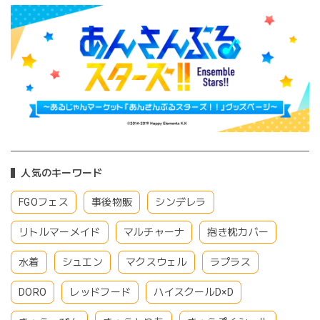
人気のキーワード
FGOフェス
事後物販
シンデレラ
リトルマーメイド
マルチャーナ
抱き枕カバー
水着
シュエン
マクスウェル
ラプラス
DORO
レッドフード
ハイスクールD×D