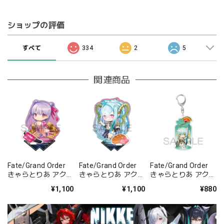
ショップの評価
すべて
334
2
5
関連商品
Fate/Grand Order
Fate/Grand Order
Fate/Grand Order
きゃらとりあ アクリ
きゃらとりあ アクリ
きゃらとりあ アクリ
ルスタンド セイバ
ルスタンド アーチャ
ルキーホルダー ラン
¥1,100
¥1,100
¥880
ー/パッションリッ
ー/ラーヴァ/ティア
サー/清姫
プ
マト