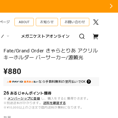
ページ
ABOUT
お知らせ
お問い合わせ
 ／
メガニケストアオンライン
Fate/Grand Order きゃらとりあ アクリル
キーホルダー バーサーカー/源頼光
¥880
なら
手数料無料の
翌月払いでOK
26
あるじゃんポイント
獲得
※
メンバーシップに登録
し、購入をすると獲得できます。
※別途送料がかかります。
送料を確認する
※¥10,000以上のご注文で国内送料が無料になります。
数量