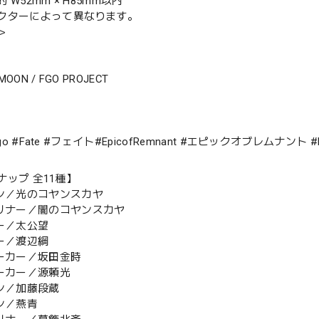
 W52mm × H85mm以内
クターによって異なります。
＞
-MOON / FGO PROJECT
fgo #Fate #フェイト#EpicofRemnant #エピックオブレムナント
ナップ 全11種】
シン／光のコヤンスカヤ
ーリナー／闇のコヤンスカヤ
ダー／太公望
バー／渡辺綱
サーカー／坂田金時
サーカー／源頼光
シン／加藤段蔵
シン／燕青