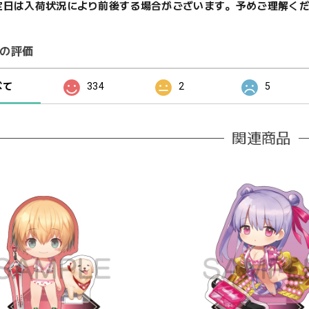
定日は入荷状況により前後する場合がございます。予めご理解く
の評価
べて
334
2
5
関連商品