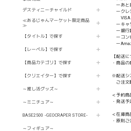
ーあと払い
デスティニーチャイルド
ークレ
VISA／
≪あるじゃんマーケット限定商品
ーキャ
≫
ー銀行
【タイトル】で探す
ーコンビニ
ーAmazo
【レーベル】で探す
【配送に
【商品カテゴリ】で探す
・商品の
【クリエイター】で探す
※配送シ
ご注文時
～推し活グッズ～
＜予約商
・発送予
～ミニチュア～
＜在庫商
BASE2500 -GEOCRAPER STORE-
・原則ご
～フィギュア～