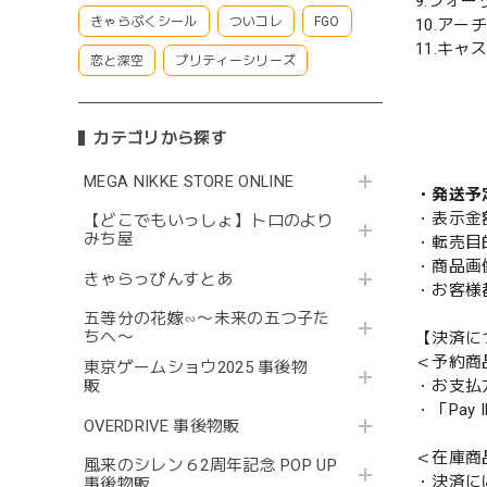
9.フォ
きゃらぷくシール
ついコレ
FGO
10.ア
11.キ
恋と深空
プリティーシリーズ
カテゴリから探す
MEGA NIKKE STORE ONLINE
・発送予
・表示金
【どこでもいっしょ】トロのより
みち屋
・転売目
・商品画
きゃらっぴんすとあ
・お客様
五等分の花嫁∽〜未来の五つ子た
ちへ〜
【決済に
＜予約商
東京ゲームショウ2025 事後物
販
・お支払
・「Pa
OVERDRIVE 事後物販
＜在庫商
風来のシレン６2周年記念 POP UP
・決済に
事後物販