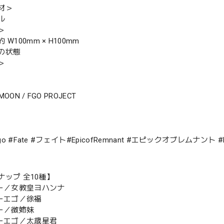
材＞
ル
＞
W100mm × H100mm
の状態
＞
-MOON / FGO PROJECT
#fgo #Fate #フェイト#EpicofRemnant #エピックオブレム
ナップ 全10種】
ラー／女教皇ヨハンナ
ターエゴ／徐福
バー／徴姉妹
ターエゴ／太歳星君