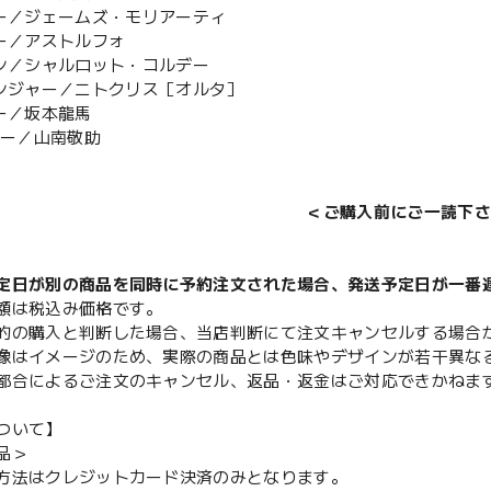
ラー／ジェームズ・モリアーティ
ダー／アストルフォ
シン／シャルロット・コルデー
ェンジャー／ニトクリス［オルタ］
サー／坂本龍馬
バー／山南敬助
＜ご購入前にご一読下さ
定日が別の商品を同時に予約注文された場合、発送予定日が一番
額は税込み価格です。
的の購入と判断した場合、当店判断にて注文キャンセルする場合
像はイメージのため、実際の商品とは色味やデザインが若干異な
都合によるご注文のキャンセル、返品・返金はご対応できかねま
ついて】
品＞
方法はクレジットカード決済のみとなります。