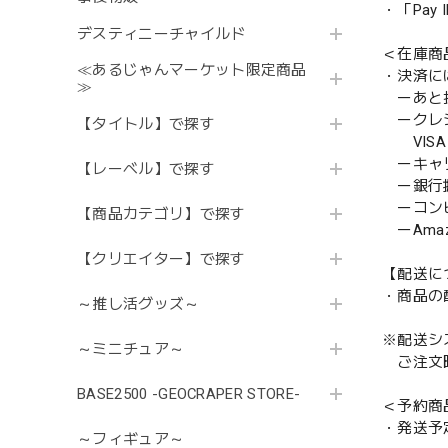
・「Pa
デスティニーチャイルド
＜在庫商
≪あるじゃんマーケット限定商品
・決済に
≫
ーあと払い
ークレ
【タイトル】で探す
VISA／
ーキャ
【レーベル】で探す
ー銀行
ーコンビニ
【商品カテゴリ】で探す
ーAmazo
【クリエイター】で探す
【配送に
・商品の
～推し活グッズ～
※配送シ
～ミニチュア～
ご注文時
BASE2500 -GEOCRAPER STORE-
＜予約商
・発送予
～フィギュア～