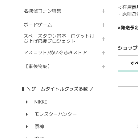
＜在庫商
名探偵コナン特集
・原則ご
ボードゲーム
※発送予
スペースタウン串本・ロケット打
ち上げ応援プロジェクト
ショップ
マスコット/ぬいぐるみストア
す
【事後物販】
＼ゲームタイトルグッズ多数 ／
NIKKE
モンスターハンター
原神