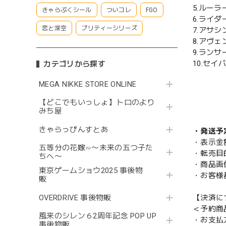
5.ルー
きゃらぷくシール
ついコレ
FGO
6.ライ
恋と深空
プリティーシリーズ
7.アサ
8.アヴ
9.ラン
10.セイ
カテゴリから探す
MEGA NIKKE STORE ONLINE
【どこでもいっしょ】トロのより
みち屋
きゃらっぴんすとあ
・発送予
・表示金
五等分の花嫁∽〜未来の五つ子た
・転売目
ちへ〜
・商品画
東京ゲームショウ2025 事後物
・お客様
販
【決済に
OVERDRIVE 事後物販
＜予約商
風来のシレン６2周年記念 POP UP
・お支払
事後物販