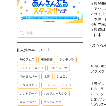
＜製品素
・アクリ
＜サイズ
・本体：約 
※組立前
＜製造国
・日本
(C)TYPE
人気のキーワード
FGOフェス
事後物販
シンデレラ
#FGO 
リトルマーメイド
マルチャーナ
アクスタ
抱き枕カバー
水着
シュエン
【ライン
マクスウェル
ラプラス
DORO
1.ルー
2.アル
レッドフード
ハイスクールD×D
3.セイ
きゃらっぴん
きゃらとりあ
4.アル