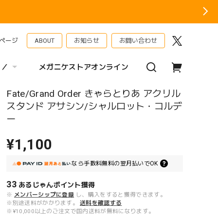
ページ
ABOUT
お知らせ
お問い合わせ
 ／
メガニケストアオンライン
Fate/Grand Order きゃらとりあ アクリル
スタンド アサシン/シャルロット・コルデ
ー
¥1,100
なら
手数料無料の
翌月払いでOK
33
あるじゃんポイント
獲得
※
メンバーシップに登録
し、購入をすると獲得できます。
※別途送料がかかります。
送料を確認する
※¥10,000以上のご注文で国内送料が無料になります。