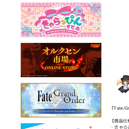
『Fate
【商品仕
・きゃら