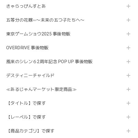
きゃらっぴんすとあ
五等分の花嫁∽〜未来の五つ子たちへ〜
東京ゲームショウ2025 事後物販
OVERDRIVE 事後物販
風来のシレン６2周年記念 POP UP 事後物販
デスティニーチャイルド
≪あるじゃんマーケット限定商品≫
【タイトル】で探す
【レーベル】で探す
【商品カテゴリ】で探す