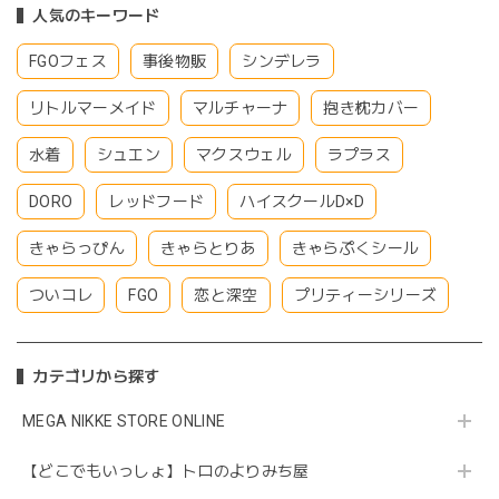
人気のキーワード
FGOフェス
事後物販
シンデレラ
リトルマーメイド
マルチャーナ
抱き枕カバー
水着
シュエン
マクスウェル
ラプラス
DORO
レッドフード
ハイスクールD×D
きゃらっぴん
きゃらとりあ
きゃらぷくシール
ついコレ
FGO
恋と深空
プリティーシリーズ
カテゴリから探す
MEGA NIKKE STORE ONLINE
【どこでもいっしょ】トロのよりみち屋