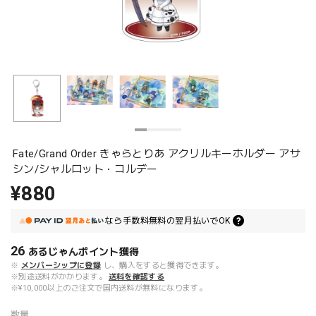
Fate/Grand Order きゃらとりあ アクリルキーホルダー アサ
シン/シャルロット・コルデー
¥880
なら
手数料無料の
翌月払いでOK
26
あるじゃんポイント
獲得
※
メンバーシップに登録
し、購入をすると獲得できます。
※別途送料がかかります。
送料を確認する
※¥10,000以上のご注文で国内送料が無料になります。
数量