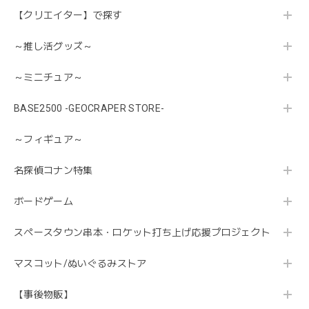
【クリエイター】で探す
～推し活グッズ～
～ミニチュア～
BASE2500 -GEOCRAPER STORE-
～フィギュア～
名探偵コナン特集
ボードゲーム
スペースタウン串本・ロケット打ち上げ応援プロジェクト
マスコット/ぬいぐるみストア
【事後物販】