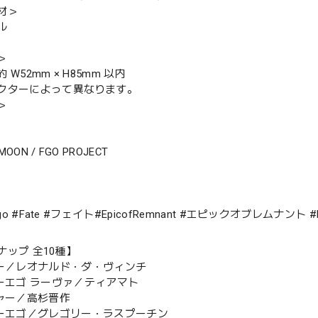
材＞
ル
＞
 W52mm × H85mm 以内
クターによって異なります。
＞
-MOON / FGO PROJECT
#fgo #Fate #フェイト#EpicofRemnant #エピックオブレム
ナップ 全10種】
ダー／レオナルド・ダ・ヴィンチ
ターエゴ ラーヴァ／ティアマト
チャー／高杉晋作
ターエゴ／グレゴリー・ラスプーチン