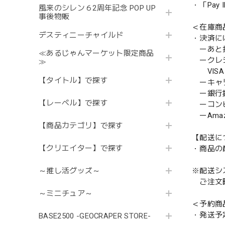
・「Pa
風来のシレン６2周年記念 POP UP
事後物販
＜在庫商
デスティニーチャイルド
・決済に
ーあと払い
≪あるじゃんマーケット限定商品
ークレ
≫
VISA／
【タイトル】で探す
ーキャ
ー銀行
【レーベル】で探す
ーコンビニ
ーAmazo
【商品カテゴリ】で探す
【配送に
【クリエイター】で探す
・商品の
※配送シ
～推し活グッズ～
ご注文時
～ミニチュア～
＜予約商
・発送予
BASE2500 -GEOCRAPER STORE-