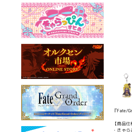
『Fate
【商品仕
・きゃら