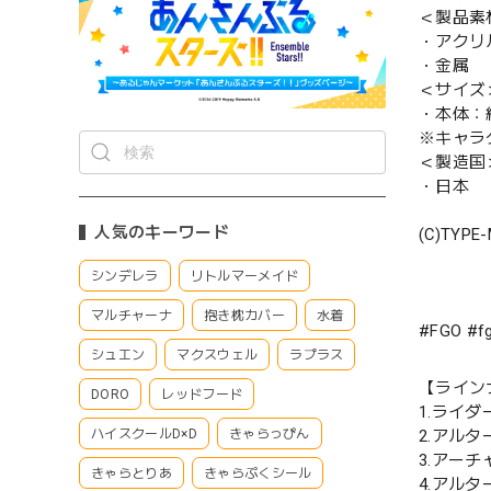
＜製品素
・アクリ
・金属
＜サイズ
・本体：約
※キャラ
＜製造国
・日本
人気のキーワード
(C)TYPE
シンデレラ
リトルマーメイド
マルチャーナ
抱き枕カバー
水着
#FGO 
シュエン
マクスウェル
ラプラス
【ライン
DORO
レッドフード
1.ライ
2.アル
ハイスクールD×D
きゃらっぴん
3.アー
きゃらとりあ
きゃらぷくシール
4.アル