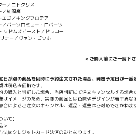
スター／ニトクリス
バー／紅閻魔
ターエゴ／キングプロテア
ダー／バーソロミュー・ロバーツ
スト ソドムズビースト／ドラコー
ォーリナー／ヴァン・ゴッホ
＜ご購入前にご一読下さ
定日が別の商品を同時に予約注文された場合、発送予定日が一番
額は税込み価格です。
的の購入と判断した場合、当店判断にて注文キャンセルする場合
像はイメージのため、実際の商品とは色味やデザインが若干異な
都合によるご注文のキャンセル、返品・返金はご対応できかねま
ついて】
品＞
方法はクレジットカード決済のみとなります。