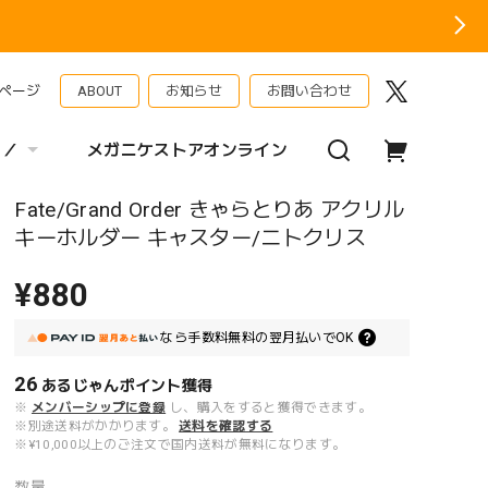
ページ
ABOUT
お知らせ
お問い合わせ
 ／
メガニケストアオンライン
Fate/Grand Order きゃらとりあ アクリル
キーホルダー キャスター/ニトクリス
¥880
なら
手数料無料の
翌月払いでOK
26
あるじゃんポイント
獲得
※
メンバーシップに登録
し、購入をすると獲得できます。
※別途送料がかかります。
送料を確認する
※¥10,000以上のご注文で国内送料が無料になります。
数量