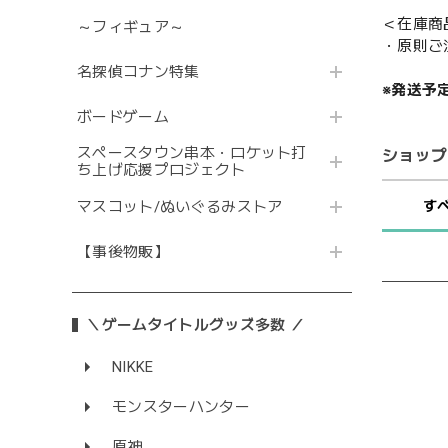
＜在庫商
～フィギュア～
・原則ご
名探偵コナン特集
※発送予
ボードゲーム
スペースタウン串本・ロケット打
ショップ
ち上げ応援プロジェクト
す
マスコット/ぬいぐるみストア
【事後物販】
＼ゲームタイトルグッズ多数 ／
NIKKE
モンスターハンター
原神