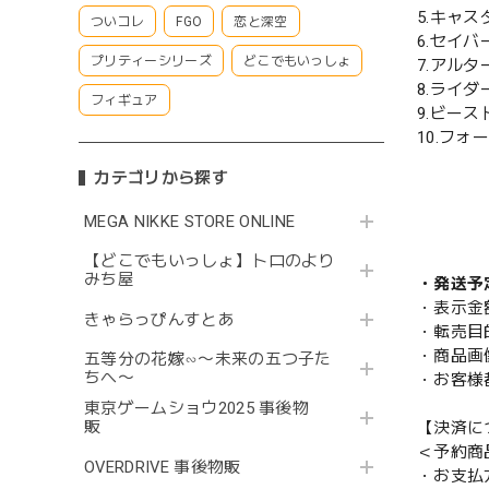
5.キャ
ついコレ
FGO
恋と深空
6.セイ
プリティーシリーズ
どこでもいっしょ
7.アル
8.ライ
フィギュア
9.ビー
10.フ
カテゴリから探す
MEGA NIKKE STORE ONLINE
【どこでもいっしょ】トロのより
みち屋
・発送予
・表示金
きゃらっぴんすとあ
・転売目
・商品画
五等分の花嫁∽〜未来の五つ子た
ちへ〜
・お客様
東京ゲームショウ2025 事後物
販
【決済に
＜予約商
OVERDRIVE 事後物販
・お支払