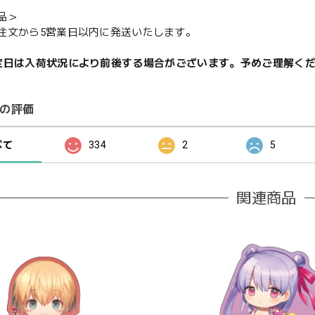
品＞
注文から5営業日以内に発送いたします。
定日は入荷状況により前後する場合がございます。予めご理解く
の評価
べて
334
2
5
関連商品