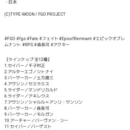
・日本
(C)TYPE-MOON / FGO PROJECT
#FGO #fgo #Fate #フェイト#EpicofRemnant #エピックオブレ
ムナント #RPG #森長可 #アクキー
【ラインナップ 全12種】
1.セイバー／千子村正
2.アルターエゴ／シトナイ
3.バーサーカー／土方歳三
4.アサシン／セミラミス
5.ライダー／マンドリカルド
6.ライダー／アキレウス
7.アサシン／シャルル＝アンリ・サンソン
8.バーサーカー／森長可
9.バーサーカー／モルガン
10.アーチャー／バーヴァン・シー
11.セイバー／バーゲスト