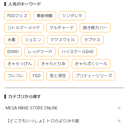
人気のキーワード
FGOフェス
事後物販
シンデレラ
リトルマーメイド
マルチャーナ
抱き枕カバー
水着
シュエン
マクスウェル
ラプラス
DORO
レッドフード
ハイスクールD×D
きゃらっぴん
きゃらとりあ
きゃらぷくシール
ついコレ
FGO
恋と深空
プリティーシリーズ
カテゴリから探す
MEGA NIKKE STORE ONLINE
【どこでもいっしょ】トロのよりみち屋