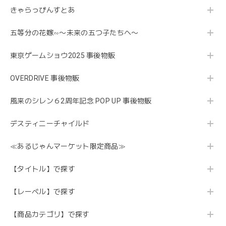
きゃらっぴんすとあ
五等分の花嫁∽〜未来の五つ子たちへ〜
東京ゲームショウ2025 事後物販
OVERDRIVE 事後物販
風来のシレン６2周年記念 POP UP 事後物販
デスティニーチャイルド
≪あるじゃんマーケット限定商品≫
【タイトル】で探す
【レーベル】で探す
【商品カテゴリ】で探す