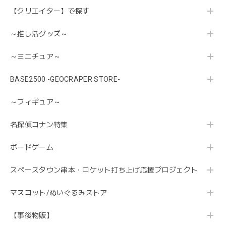
【クリエイター】で探す
～推し活グッズ～
～ミニチュア～
BASE2500 -GEOCRAPER STORE-
～フィギュア～
名探偵コナン特集
ボードゲーム
スペースタウン串本・ロケット打ち上げ応援プロジェクト
マスコット/ぬいぐるみストア
【事後物販】