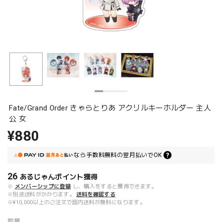
Fate/Grand Order きゃらとりあ アクリルキーホルダー 主人
公 女
¥880
なら
手数料無料の
翌月払いでOK
26
あるじゃんポイント
獲得
※
メンバーシップに登録
し、購入をすると獲得できます。
※別途送料がかかります。
送料を確認する
※¥10,000以上のご注文で国内送料が無料になります。
数量