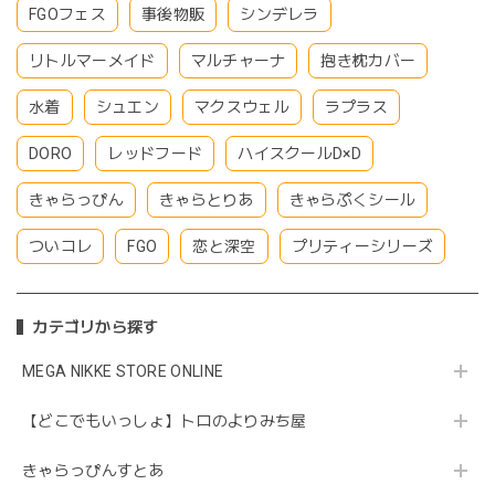
FGOフェス
事後物販
シンデレラ
リトルマーメイド
マルチャーナ
抱き枕カバー
水着
シュエン
マクスウェル
ラプラス
DORO
レッドフード
ハイスクールD×D
きゃらっぴん
きゃらとりあ
きゃらぷくシール
ついコレ
FGO
恋と深空
プリティーシリーズ
カテゴリから探す
MEGA NIKKE STORE ONLINE
【どこでもいっしょ】トロのよりみち屋
きゃらっぴんすとあ