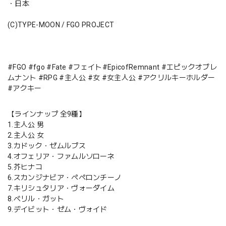
・日本
(C)TYPE-MOON / FGO PROJECT
#FGO #fgo #Fate #フェイト#EpicofRemnant #エピックオブレ
ムナント #RPG #主人公 #女 #女主人公 #アクリルキーホルダー
#アクキー
【ラインナップ 全9種】
1.主人公 男
2.主人公 女
3.カドック・ゼムルプス
4.オフェリア・ファムルソローネ
5.芥ヒナコ
6.スカンジナビア・ペペロンチーノ
7.キリシュタリア・ヴォーダイム
8.ベリル・ガット
9.デイビット・ゼム・ヴォイド