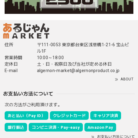
住所
〒111-0053 東京都台東区浅草橋1-21-6 宝山ビ
ル1F
営業時間
10:00～18:00
定休日
土・日・祝祭日及び当社が定める休日
E-mail
algernon-market@algernonproduct.co.jp
ABOUT
お支払い方法について
次の方法がご利用頂けます。
あと払い（Pay ID）
クレジットカード
キャリア決済
銀行振込
コンビニ決済・Pay-easy
Amazon Pay
お支払い方法について