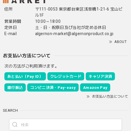
住所
〒111-0053 東京都台東区浅草橋1-21-6 宝山ビ
ル1F
営業時間
10:00～18:00
定休日
土・日・祝祭日及び当社が定める休日
E-mail
algernon-market@algernonproduct.co.jp
ABOUT
お支払い方法について
次の方法がご利用頂けます。
あと払い（Pay ID）
クレジットカード
キャリア決済
銀行振込
コンビニ決済・Pay-easy
Amazon Pay
お支払い方法について
SEARCH