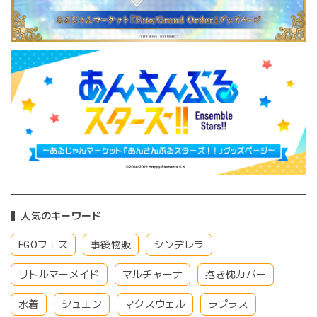
人気のキーワード
FGOフェス
事後物販
シンデレラ
リトルマーメイド
マルチャーナ
抱き枕カバー
水着
シュエン
マクスウェル
ラプラス