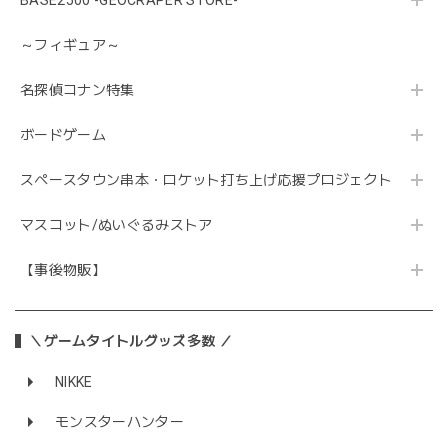
BASE2500 -GEOCRAPER STORE-
～フィギュア～
名探偵コナン特集
ボードゲーム
スペースタウン串本・ロケット打ち上げ応援プロジェクト
マスコット/ぬいぐるみストア
【事後物販】
＼ゲームタイトルグッズ多数 ／
NIKKE
モンスターハンター