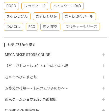
DORO
レッドフード
ハイスクールD×D
きゃらっぴん
きゃらとりあ
きゃらぷくシール
ついコレ
FGO
恋と深空
プリティーシリーズ
カテゴリから探す
MEGA NIKKE STORE ONLINE
【どこでもいっしょ】トロのよりみち屋
きゃらっぴんすとあ
五等分の花嫁∽〜未来の五つ子たちへ〜
東京ゲームショウ2025 事後物販
OVERDRIVE 事後物販