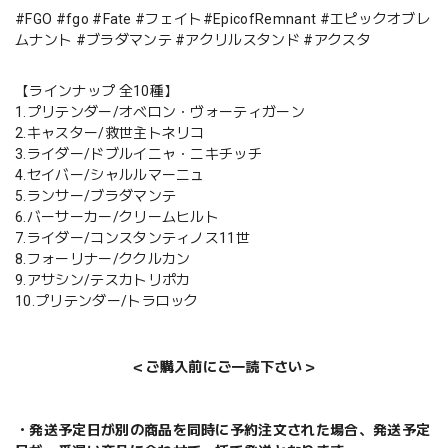
#FGO #fgo #Fate #フェイト#EpicofRemnant #エピックオブレ
ムナント #ブラダマンテ #アクリルスタンド #アクスタ
【ラインナップ 全10種】
1.プリテンダー/オベロン・ヴォーティガーン
2.キャスター/救世主トネリコ
3.ライダー/ドブルイニャ・ニキチッチ
4.セイバー/シャルルマーニュ
5.ランサー/ブラダマンテ
6.バーサーカー/クリームヒルト
7.ライダー/コンスタンティノス11世
8.フォーリナー/ククルカン
9.アサシン/テスカトリポカ
10.プリテンダー/トラロック
＜ご購入前にご一読下さい＞
・発送予定日が別の商品を同時に予約注文された場合、発送予定