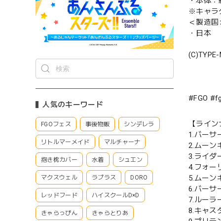
・本体：約 
※キャラ
＜製造国
・日本
(C)TYPE
#FGO #
人気のキーワード
【ライン
FGOフェス
事後物販
シンデレラ
1.バー
リトルマーメイド
マルチャーナ
2.ムーン
3.ライ
抱き枕カバー
水着
シュエン
4.フォ
5.ムー
マクスウェル
ラプラス
DORO
6.バー
レッドフード
ハイスクールD×D
7.ルー
8.キャ
きゃらっぴん
きゃらとりあ