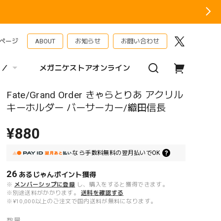
ページ
ABOUT
お知らせ
お問い合わせ
 ／
メガニケストアオンライン
Fate/Grand Order きゃらとりあ アクリル
キーホルダー バーサーカー/織田信長
¥880
なら
手数料無料の
翌月払いでOK
26
あるじゃんポイント
獲得
※
メンバーシップに登録
し、購入をすると獲得できます。
※別途送料がかかります。
送料を確認する
※¥10,000以上のご注文で国内送料が無料になります。
数量