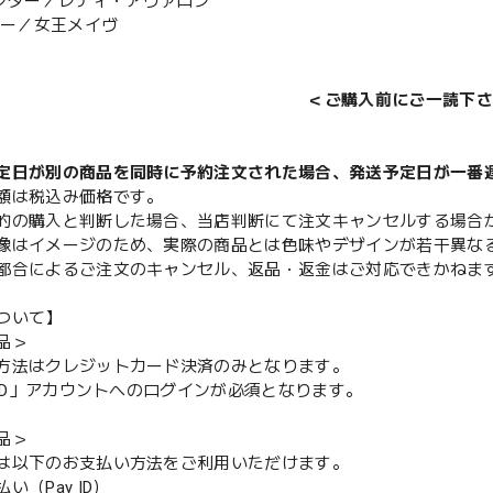
テンダー／レディ・アヴァロン
イバー／女王メイヴ
＜ご購入前にご一読下さ
定日が別の商品を同時に予約注文された場合、発送予定日が一番
額は税込み価格です。
的の購入と判断した場合、当店判断にて注文キャンセルする場合
像はイメージのため、実際の商品とは色味やデザインが若干異な
都合によるご注文のキャンセル、返品・返金はご対応できかねま
ついて】
品＞
方法はクレジットカード決済のみとなります。
y ID」アカウントへのログインが必須となります。
品＞
は以下のお支払い方法をご利用いただけます。
（Pay ID）