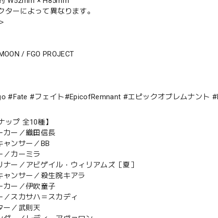
W52mm × H85mm
クターによって異なります。
＞
-MOON / FGO PROJECT
fgo #Fate #フェイト#EpicofRemnant #エピックオブレムナント
ナップ 全10種】
サーカー／織田信長
キャンサー／BB
ダー／カーミラ
ーリナー／アビゲイル・ウィリアムズ［夏］
ンキャンサー／殺生院キアラ
サーカー／伊吹童子
ラー／スカサハ＝スカディ
スター／武則天