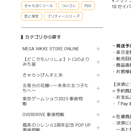
9.プリ
きゃらぷくシール
ついコレ
FGO
10.セ
恋と深空
プリティーシリーズ
カテゴリから探す
・発送予
MEGA NIKKE STORE ONLINE
・表示金
・転売目
【どこでもいっしょ】トロのより
みち屋
・商品画
・お客様
きゃらっぴんすとあ
【決済に
五等分の花嫁∽〜未来の五つ子た
ちへ〜
＜予約商
・お支払
東京ゲームショウ2025 事後物
販
・「Pa
OVERDRIVE 事後物販
＜在庫商
・決済に
風来のシレン６2周年記念 POP UP
ーあと払い
事後物販