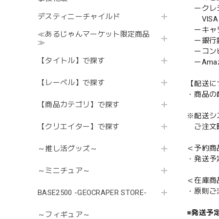
ークレ
デスティニーチャイルド
VISA／
ーキャ
≪あるじゃんマーケット限定商品
ー銀行
≫
ーコンビニ
【タイトル】で探す
ーAmazo
【レーベル】で探す
【配送に
・商品の
【商品カテゴリ】で探す
※配送シ
【クリエイター】で探す
ご注文時
＜予約商
～推し活グッズ～
・発送予
～ミニチュア～
＜在庫商
・原則ご
BASE2500 -GEOCRAPER STORE-
※発送予
～フィギュア～