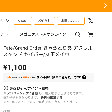
ページ
ABOUT
お知らせ
お問い合わせ
 ／
メガニケストアオンライン
Fate/Grand Order きゃらとりあ アクリル
スタンド セイバー/女王メイヴ
¥1,100
なら
手数料無料の
翌月払いでOK
33
あるじゃんポイント
獲得
※
メンバーシップに登録
し、購入をすると獲得できます。
※別途送料がかかります。
送料を確認する
※¥10,000以上のご注文で国内送料が無料になります。
数量