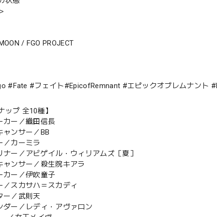
の状態
＞
-MOON / FGO PROJECT
#fgo #Fate #フェイト#EpicofRemnant #エピックオブレムナ
ナップ 全10種】
サーカー／織田信長
キャンサー／BB
ダー／カーミラ
ーリナー／アビゲイル・ウィリアムズ［夏］
ンキャンサー／殺生院キアラ
サーカー／伊吹童子
ラー／スカサハ＝スカディ
スター／武則天
テンダー／レディ・アヴァロン