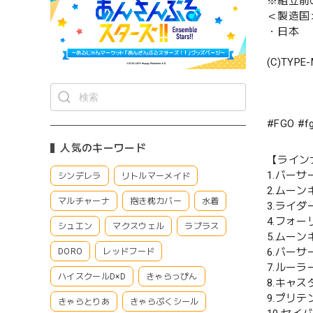
※組立前
＜製造国
・日本
(C)TYPE
#FGO 
人気のキーワード
【ライン
1.バー
シンデレラ
リトルマーメイド
2.ムーン
マルチャーナ
抱き枕カバー
水着
3.ライ
4.フォ
シュエン
マクスウェル
ラプラス
5.ムー
6.バー
DORO
レッドフード
7.ルー
ハイスクールD×D
きゃらっぴん
8.キャ
9.プリ
きゃらとりあ
きゃらぷくシール