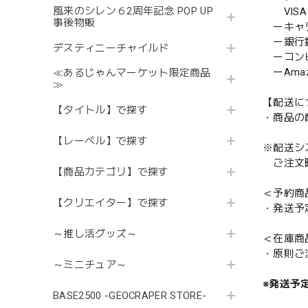
風来のシレン６2周年記念 POP UP
VISA／
事後物販
ーキャ
ー銀行
デスティニーチャイルド
ーコンビニ
ーAmazo
≪あるじゃんマーケット限定商品
≫
【配送に
【タイトル】で探す
・商品の
【レーベル】で探す
※配送シ
ご注文時
【商品カテゴリ】で探す
＜予約商
【クリエイター】で探す
・発送予
～推し活グッズ～
＜在庫商
・原則ご
～ミニチュア～
※発送予
BASE2500 -GEOCRAPER STORE-