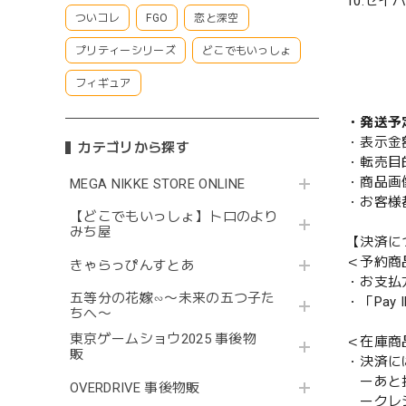
10.セ
ついコレ
FGO
恋と深空
プリティーシリーズ
どこでもいっしょ
フィギュア
・発送予
・表示金
カテゴリから探す
・転売目
・商品画
MEGA NIKKE STORE ONLINE
・お客様
【どこでもいっしょ】トロのより
みち屋
【決済に
＜予約商
きゃらっぴんすとあ
・お支払
五等分の花嫁∽〜未来の五つ子た
・「Pa
ちへ〜
東京ゲームショウ2025 事後物
＜在庫商
販
・決済に
ーあと払い
OVERDRIVE 事後物販
ークレ