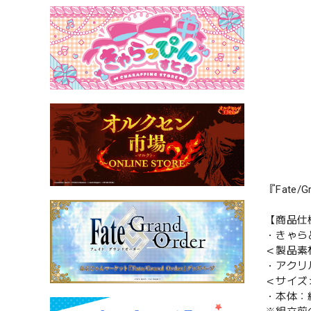
『Fate
【商品仕
・きゃら
＜製品素
・アクリ
＜サイズ
・本体：約 