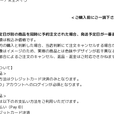
イバー／女王メイヴ
＜ご購入前にご一読下さ
定日が別の商品を同時に予約注文された場合、発送予定日が一番
額は税込み価格です。
的の購入と判断した場合、当店判断にて注文キャンセルする場合
像はイメージのため、実際の商品とは色味やデザインが若干異な
都合によるご注文のキャンセル、返品・返金はご対応できかねま
ついて】
品＞
方法はクレジットカード決済のみとなります。
y ID」アカウントへのログインが必須となります。
品＞
は以下のお支払い方法をご利用いただけます。
（Pay ID）
ジットカード決済