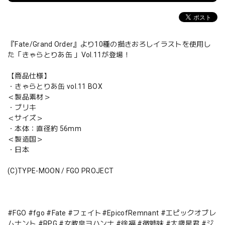
『Fate/Grand Order』より10種の描きおろしイラストを使用し
た「きゃらとりあ缶 」Vol.11が登場！
【商品仕様】
・きゃらとりあ缶 vol.11 BOX
＜製品素材＞
・ブリキ
＜サイズ＞
・本体：直径約 56mm
＜製造国＞
・日本
(C)TYPE-MOON / FGO PROJECT
#FGO #fgo #Fate #フェイト#EpicofRemnant #エピックオブレ
ムナント #RPG #女教皇ヨハンナ #徐福 #徴姉妹 #太歳星君 #ジ