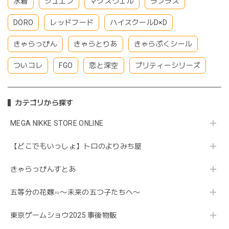
水着
シュエン
マクスウェル
ラプラス
DORO
レッドフード
ハイスクールD×D
きゃらっぴん
きゃらとりあ
きゃらぷくシール
ついコレ
FGO
恋と深空
プリティーシリーズ
カテゴリから探す
MEGA NIKKE STORE ONLINE
【どこでもいっしょ】トロのよりみち屋
きゃらっぴんすとあ
五等分の花嫁∽〜未来の五つ子たちへ〜
東京ゲームショウ2025 事後物販