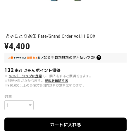
きゃらとりあ缶 Fate/Grand Order vol.11 BOX
¥4,400
なら
手数料無料の
翌月払いでOK
132
あるじゃんポイント
獲得
※
メンバーシップに登録
し、購入をすると獲得できます。
※別途送料がかかります。
送料を確認する
※¥10,000以上のご注文で国内送料が無料になります。
数量
カートに入れる