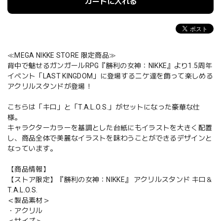
カートに入れる
≪MEGA NIKKE STORE 限定商品≫
背中で魅せるガンガールRPG『勝利の女神：NIKKE』より1.5周年
イベント「LAST KINGDOM」に登場するニケ達を飾って楽しめる
アクリルスタンドが登場！
こちらは「キロ」と「T.A.L.O.S.」がセットになった豪華な仕
様。
キャラクターカラーを基調とした台紙にもイラストを大きく配置
し、商品全体で美麗なイラストを味わうことができるデザインと
なっています。
【商品情報】
【ストア限定】『勝利の女神：NIKKE』 アクリルスタンド キロ＆
T.A.L.O.S.
＜製品素材＞
・アクリル