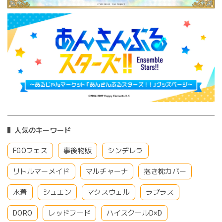
人気のキーワード
FGOフェス
事後物販
シンデレラ
リトルマーメイド
マルチャーナ
抱き枕カバー
水着
シュエン
マクスウェル
ラプラス
DORO
レッドフード
ハイスクールD×D