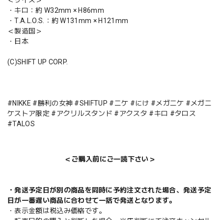
＜サイズ＞
・キロ：約 W32mm × H86mm
・T.A.L.O.S.：約 W131mm × H121mm
＜製造国＞
・日本
(C)SHIFT UP CORP.
#NIKKE #勝利の女神 #SHIFTUP #ニケ #にけ #メガニケ #メガニ
ケストア限定 #アクリルスタンド #アクスタ #キロ #タロス
#TALOS
＜ご購入前にご一読下さい＞
・発送予定日が別の商品を同時に予約注文された場合、発送予定
日が一番遅い商品に合わせて一括で発送となります。
・表示金額は税込み価格です。