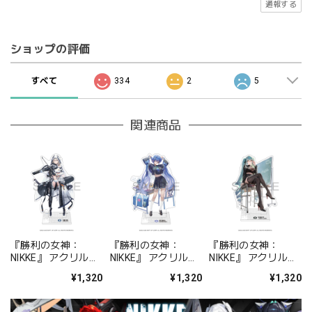
通報する
ショップの評価
すべて
334
2
5
関連商品
『勝利の女神：
『勝利の女神：
『勝利の女神：
NIKKE』 アクリルス
NIKKE』 アクリルス
NIKKE』 アクリルス
タンド ジュリア
タンド アルカナ：フ
タンド プリバティ -
¥1,320
¥1,320
¥1,320
ォーチュンメイト
シャープレッスン