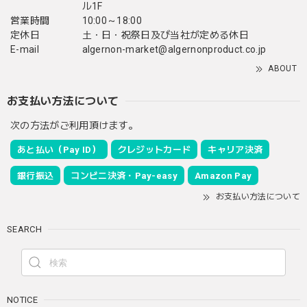
ル1F
営業時間
10:00～18:00
定休日
土・日・祝祭日及び当社が定める休日
E-mail
algernon-market@algernonproduct.co.jp
ABOUT
お支払い方法について
次の方法がご利用頂けます。
あと払い（Pay ID）
クレジットカード
キャリア決済
銀行振込
コンビニ決済・Pay-easy
Amazon Pay
お支払い方法について
SEARCH
NOTICE