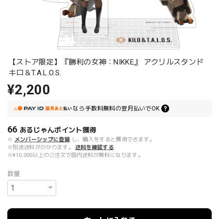
【ストア限定】『勝利の女神：NIKKE』 アクリルスタンド
キロ＆T.A.L.O.S.
¥2,200
なら
手数料無料の
翌月払いでOK
66
あるじゃんポイント
獲得
※
メンバーシップに登録
し、購入をすると獲得できます。
※別途送料がかかります。
送料を確認する
※¥10,000以上のご注文で国内送料が無料になります。
数量