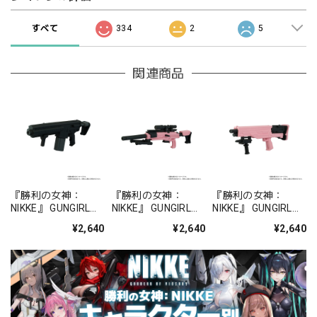
すべて
334
2
5
関連商品
『勝利の女神：
『勝利の女神：
『勝利の女神：
NIKKE』 GUNGIRL
NIKKE』 GUNGIRL
NIKKE』 GUNGIRL
WEAPONS セブンス
WEAPONS アメージ
WEAPONS ビタミン
¥2,640
¥2,640
¥2,640
ドワーフ（スノーホ
ング・ワンダーラン
ボム（ペッパー）
ワイト）
ド（アリス）