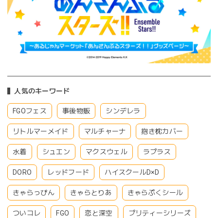
人気のキーワード
FGOフェス
事後物販
シンデレラ
リトルマーメイド
マルチャーナ
抱き枕カバー
水着
シュエン
マクスウェル
ラプラス
DORO
レッドフード
ハイスクールD×D
きゃらっぴん
きゃらとりあ
きゃらぷくシール
ついコレ
FGO
恋と深空
プリティーシリーズ