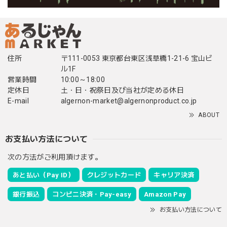
住所
〒111-0053 東京都台東区浅草橋1-21-6 宝山ビ
ル1F
営業時間
10:00～18:00
定休日
土・日・祝祭日及び当社が定める休日
E-mail
algernon-market@algernonproduct.co.jp
ABOUT
お支払い方法について
次の方法がご利用頂けます。
あと払い（Pay ID）
クレジットカード
キャリア決済
銀行振込
コンビニ決済・Pay-easy
Amazon Pay
お支払い方法について