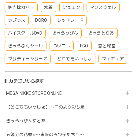
抱き枕カバー
水着
シュエン
マクスウェル
ラプラス
DORO
レッドフード
ハイスクールD×D
きゃらっぴん
きゃらとりあ
きゃらぷくシール
ついコレ
FGO
恋と深空
プリティーシリーズ
どこでもいっしょ
フィギュア
カテゴリから探す
MEGA NIKKE STORE ONLINE
【どこでもいっしょ】トロのよりみち屋
きゃらっぴんすとあ
五等分の花嫁∽〜未来の五つ子たちへ〜