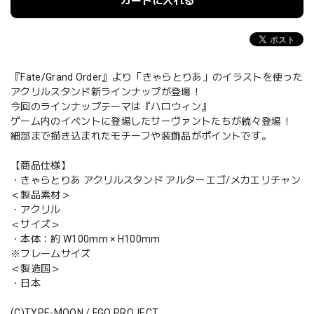
カートに入れる
『Fate/Grand Order』より「きゃらとりあ」のイラストを使った
アクリルスタンド新ラインナップが登場！
今回のラインナップテーマは『ハロウィン』
ゲーム内のイベントに登場したサーヴァントたちが続々登場！
細部まで描き込まれたモチーフや装飾品がポイントです。
【商品仕様】
・きゃらとりあ アクリルスタンド アルターエゴ/メカエリチャン
＜製品素材＞
・アクリル
＜サイズ＞
・本体：約 W100mm × H100mm
※フレームサイズ
＜製造国＞
・日本
(C)TYPE-MOON / FGO PROJECT