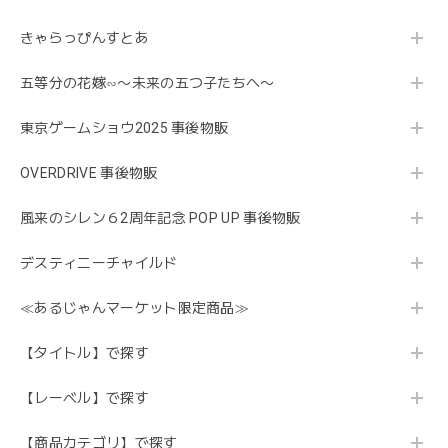
きゃらっぴんすとあ
五等分の花嫁∽〜未来の五つ子たちへ〜
東京ゲームショウ2025 事後物販
OVERDRIVE 事後物販
風来のシレン６2周年記念 POP UP 事後物販
デスティニーチャイルド
≪あるじゃんマーケット限定商品≫
【タイトル】で探す
【レーベル】で探す
【商品カテゴリ】で探す