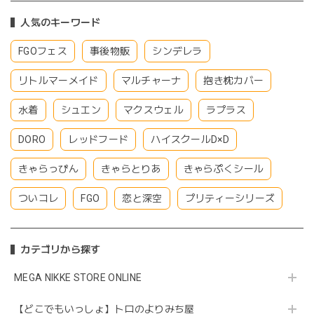
人気のキーワード
FGOフェス
事後物販
シンデレラ
リトルマーメイド
マルチャーナ
抱き枕カバー
水着
シュエン
マクスウェル
ラプラス
DORO
レッドフード
ハイスクールD×D
きゃらっぴん
きゃらとりあ
きゃらぷくシール
ついコレ
FGO
恋と深空
プリティーシリーズ
カテゴリから探す
MEGA NIKKE STORE ONLINE
【どこでもいっしょ】トロのよりみち屋