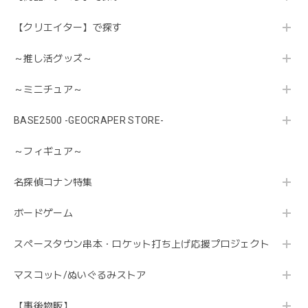
【クリエイター】で探す
～推し活グッズ～
～ミニチュア～
BASE2500 -GEOCRAPER STORE-
～フィギュア～
名探偵コナン特集
ボードゲーム
スペースタウン串本・ロケット打ち上げ応援プロジェクト
マスコット/ぬいぐるみストア
【事後物販】