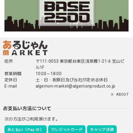
住所
〒111-0053 東京都台東区浅草橋1-21-6 宝山ビ
ル1F
営業時間
10:00～18:00
定休日
土・日・祝祭日及び当社が定める休日
E-mail
algernon-market@algernonproduct.co.jp
ABOUT
お支払い方法について
次の方法がご利用頂けます。
あと払い（Pay ID）
クレジットカード
キャリア決済