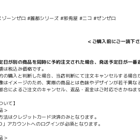
スゾーンゼロ #麗都シリーズ #邪兎屋 #ニコ #ゼンゼロ
＜ご購入前にご一読下さ
定日が別の商品を同時に予約注文された場合、発送予定日が一番
額は税込み価格です。
的の購入と判断した場合、当店判断にて注文キャンセルする場合
像はイメージのため、実際の商品とは色味やデザインが若干異な
都合によるご注文のキャンセル、返品・返金はご対応できかねま
ついて】
品＞
方法はクレジットカード決済のみとなります。
y ID」アカウントへのログインが必須となります。
品＞