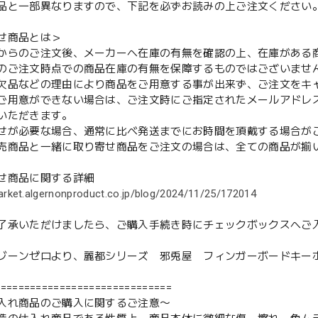
品と一部異なりますので、下記を必ずお読みの上ご注文ください
せ商品とは＞
からのご注文後、メーカーへ在庫の有無を確認の上、在庫がある
のご注文時点での商品在庫の有無を保障するものではございませ
欠品などの理由により商品をご用意する事が出来ず、ご注文をキ
用意ができない場合は、ご注文時にご指定されたメールアドレ
いただきます。
せが必要な場合、通常に比べ発送までにお時間を頂戴する場合が
売商品と一緒に取り寄せ商品をご注文の場合は、全ての商品が揃
せ商品に関する詳細
arket.algernonproduct.co.jp/blog/2024/11/25/172014
了承いただけましたら、ご購入手続き時にチェックボックスへご
ゾーンゼロより、麗都シリーズ 邪兎屋 フィンガーボードキーホ
==============================
入れ商品のご購入に関するご注意〜