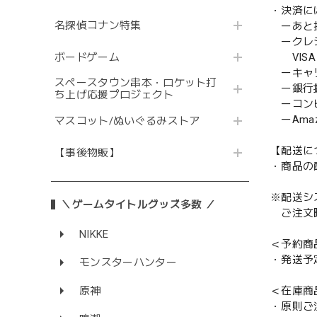
・決済に
名探偵コナン特集
ーあと払い
ークレ
VISA／
ボードゲーム
ーキャ
スペースタウン串本・ロケット打
ー銀行
ち上げ応援プロジェクト
ーコンビニ
ーAmazo
マスコット/ぬいぐるみストア
【配送に
【事後物販】
・商品の
※配送シ
＼ゲームタイトルグッズ多数 ／
ご注文時
NIKKE
＜予約商
・発送予
モンスターハンター
＜在庫商
原神
・原則ご