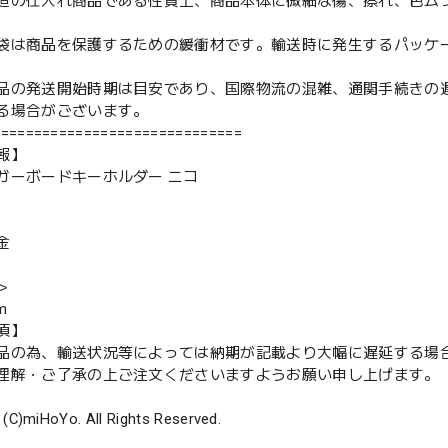
造の仕入れ商品である性質上、商品本体に微細な傷、擦れ、色ム
袋は商品を保護するための緩衝材です。輸送時に発生するパッケ
品の発送開始時期は目安であり、国際物流の混雑、通関手続きの
る場合がございます。
==============================
報】
ガーボードキーホルダー ニコ
金
＞
m
項】
品の為、輸送状況等によっては納期が記載より大幅に遅延する場
解・ご了承の上ご注文くださいますようお願い申し上げます。
 (C)miHoYo. All Rights Reserved.