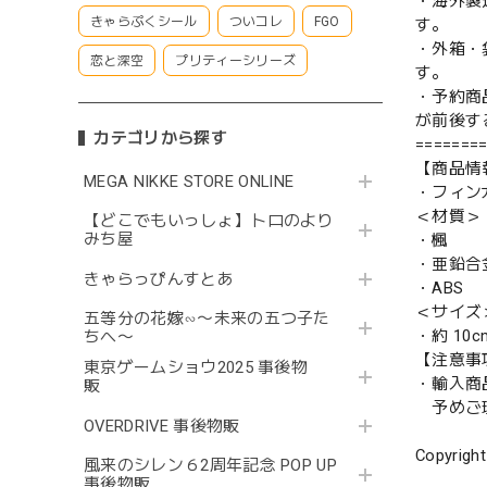
・海外製
きゃらぷくシール
ついコレ
FGO
す。
・外箱・
恋と深空
プリティーシリーズ
す。
・予約商
が前後す
カテゴリから探す
=======
【商品情
MEGA NIKKE STORE ONLINE
・フィン
＜材質＞
【どこでもいっしょ】トロのより
みち屋
・楓
・亜鉛合
きゃらっぴんすとあ
・ABS
＜サイズ
五等分の花嫁∽〜未来の五つ子た
・約 10c
ちへ〜
【注意事
東京ゲームショウ2025 事後物
・輸入商
販
予めご理
OVERDRIVE 事後物販
Copyright
風来のシレン６2周年記念 POP UP
事後物販