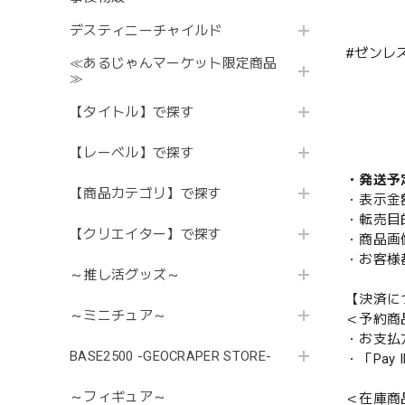
デスティニーチャイルド
#ゼンレ
≪あるじゃんマーケット限定商品
≫
【タイトル】で探す
【レーベル】で探す
・発送予
【商品カテゴリ】で探す
・表示金
・転売目
【クリエイター】で探す
・商品画
・お客様
～推し活グッズ～
【決済に
～ミニチュア～
＜予約商
・お支払
BASE2500 -GEOCRAPER STORE-
・「Pa
～フィギュア～
＜在庫商