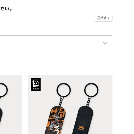
ださい。
通報する