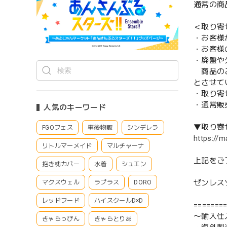
通常の商
＜取り寄
・お客様
・お客様
・廃盤や
商品のご
とさせて
・取り寄
・通常販
人気のキーワード
▼取り寄
FGOフェス
事後物販
シンデレラ
https://m
リトルマーメイド
マルチャーナ
上記をご
抱き枕カバー
水着
シュエン
ゼンレス
マクスウェル
ラプラス
DORO
レッドフード
ハイスクールD×D
=======
〜輸入仕
きゃらっぴん
きゃらとりあ