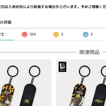
定日は入荷状況により前後する場合がございます。予めご理解く
の評価
べて
334
2
5
関連商品