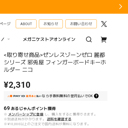
ページ
ABOUT
お知らせ
お問い合わせ
 ／
メガニケストアオンライン
<取り寄せ商品>ゼンレスゾーンゼロ 麗都
シリーズ 邪兎屋 フィンガーボードキーホ
ルダー ニコ
¥2,310
なら
手数料無料の
翌月払いでOK
69
あるじゃんポイント
獲得
※
メンバーシップに登録
し、購入をすると獲得できます。
※別途送料がかかります。
送料を確認する
※¥10,000以上のご注文で国内送料が無料になります。