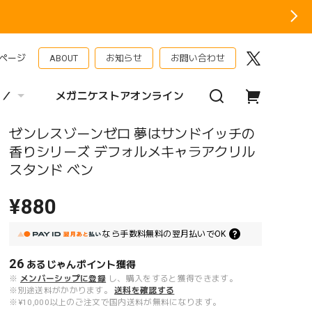
ページ
ABOUT
お知らせ
お問い合わせ
 ／
メガニケストアオンライン
ゼンレスゾーンゼロ 夢はサンドイッチの
香りシリーズ デフォルメキャラアクリル
スタンド ベン
¥880
なら
手数料無料の
翌月払いでOK
26
あるじゃんポイント
獲得
※
メンバーシップに登録
し、購入をすると獲得できます。
※別途送料がかかります。
送料を確認する
※¥10,000以上のご注文で国内送料が無料になります。