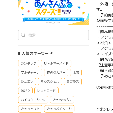
・外箱・
す。
・予約商
が前後す
=======
【商品情
・アクリ
＜材質＞
・アクリ
人気のキーワード
＜サイズ
・約 W75
シンデレラ
リトルマーメイド
【注意事
・輸入商
マルチャーナ
抱き枕カバー
水着
予めご理
シュエン
マクスウェル
ラプラス
Copyright
DORO
レッドフード
ハイスクールD×D
きゃらっぴん
きゃらとりあ
きゃらぷくシール
#ゼンレ