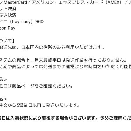
MasterCard／アメリカン・エキスプレス・カード（AMEX）／J
リア決済
振込決済
（Pay-easy）決済
n Pay
ついて】
配送先は、日本国内の住所のみご利用いただけます。
ステムの都合上、月末最終平日は発送作業を行っておりません。
期や商品によっては発送までに通常よりお時間をいただく可能
品＞
定日は商品ページをご確認ください。
品＞
注文から5営業日以内に発送いたします。
定日は入荷状況により前後する場合がございます。予めご理解く