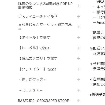
VISA／
風来のシレン６2周年記念 POP UP
ーキャ
事後物販
ー銀行
デスティニーチャイルド
ーコンビニ
ーAmazo
≪あるじゃんマーケット限定商品
≫
【配送に
【タイトル】で探す
・商品の
【レーベル】で探す
※配送シ
ご注文時
【商品カテゴリ】で探す
＜予約商
・発送予
【クリエイター】で探す
＜在庫商
～推し活グッズ～
・原則ご
～ミニチュア～
※発送予
BASE2500 -GEOCRAPER STORE-