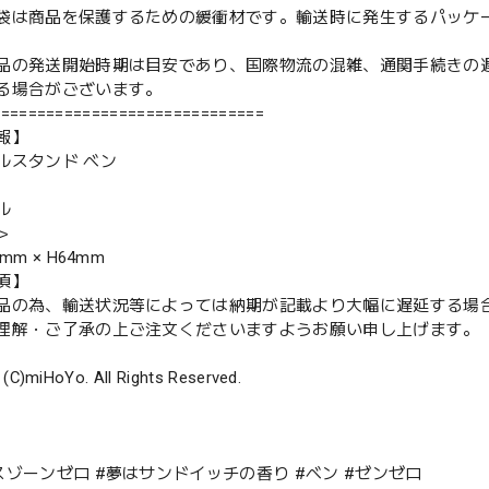
袋は商品を保護するための緩衝材です。輸送時に発生するパッケ
品の発送開始時期は目安であり、国際物流の混雑、通関手続きの
る場合がございます。
==============================
報】
ルスタンド ベン
ル
＞
mm × H64mm
項】
品の為、輸送状況等によっては納期が記載より大幅に遅延する場
解・ご了承の上ご注文くださいますようお願い申し上げます。
 (C)miHoYo. All Rights Reserved.
スゾーンゼロ #夢はサンドイッチの香り #ベン #ゼンゼロ