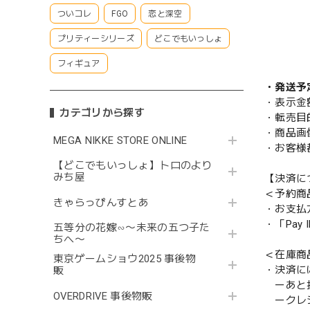
ついコレ
FGO
恋と深空
プリティーシリーズ
どこでもいっしょ
フィギュア
・発送予
・表示金
カテゴリから探す
・転売目
・商品画
MEGA NIKKE STORE ONLINE
・お客様
【どこでもいっしょ】トロのより
みち屋
【決済に
＜予約商
きゃらっぴんすとあ
・お支払
・「Pa
五等分の花嫁∽〜未来の五つ子た
ちへ〜
＜在庫商
東京ゲームショウ2025 事後物
・決済に
販
ーあと払い
OVERDRIVE 事後物販
ークレ