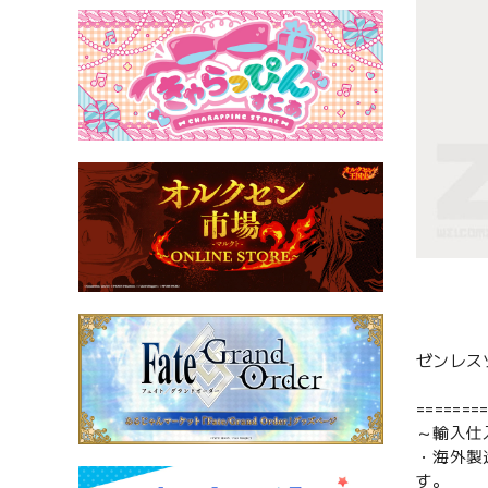
ゼンレス
=======
～輸入仕
・海外製
す。