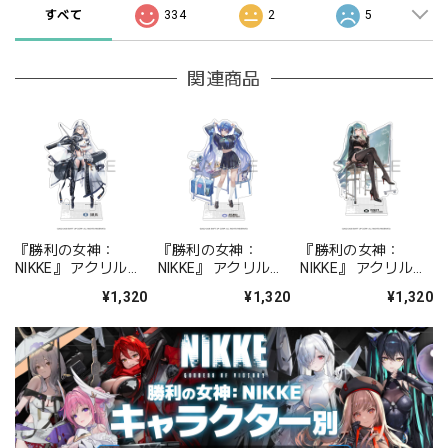
すべて
334
2
5
関連商品
『勝利の女神：
『勝利の女神：
『勝利の女神：
NIKKE』 アクリルス
NIKKE』 アクリルス
NIKKE』 アクリルス
タンド ジュリア
タンド アルカナ：フ
タンド プリバティ -
¥1,320
¥1,320
¥1,320
ォーチュンメイト
シャープレッスン