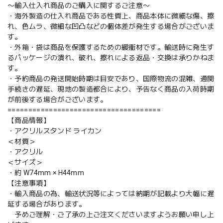
〜輸入仕入れ商品のご購入に関するご注意〜
・海外製造の仕入れ商品である性質上、商品本体に微細な傷、擦
れ、色ムラ、微細な凹凸などの個体差が発生する場合がございま
す。
・外箱・袋は商品を保護するための緩衝材です。輸送時に発生す
るパッケージの潰れ、破れ、擦れによる返品・交換は承りかねま
す。
・予約商品の発送開始時期は目安であり、国際物流の混雑、通関
手続きの遅延、現地の製造都合により、予告なく商品の入荷時期
が前後する場合がございます。
=====================================
【商品情報】
・アクリルスタンド ライカン
＜材質＞
・アクリル
＜サイズ＞
・約 W74mm × H44mm
【注意事項】
・輸入商品の為、輸送状況等によっては納期が記載より大幅に遅
延する場合があります。
予めご理解・ご了承の上ご注文くださいますようお願い申し上