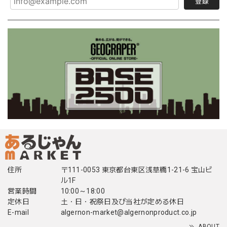
登録
住所
〒111-0053 東京都台東区浅草橋1-21-6 宝山ビ
ル1F
営業時間
10:00～18:00
定休日
土・日・祝祭日及び当社が定める休日
E-mail
algernon-market@algernonproduct.co.jp
ABOUT