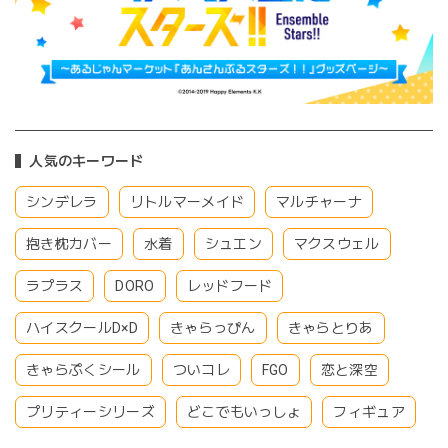
人気のキーワード
シンデレラ
リトルマーメイド
マルチャーナ
抱き枕カバー
水着
シュエン
マクスウェル
ラプラス
DORO
レッドフード
ハイスクールD×D
きゃらっぴん
きゃらとりあ
きゃらぷくシール
ついコレ
FGO
恋と深空
プリティーシリーズ
どこでもいっしょ
フィギュア