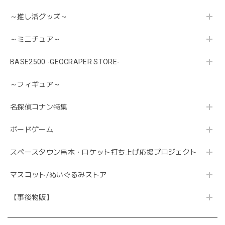
～推し活グッズ～
～ミニチュア～
BASE2500 -GEOCRAPER STORE-
～フィギュア～
名探偵コナン特集
ボードゲーム
スペースタウン串本・ロケット打ち上げ応援プロジェクト
マスコット/ぬいぐるみストア
【事後物販】