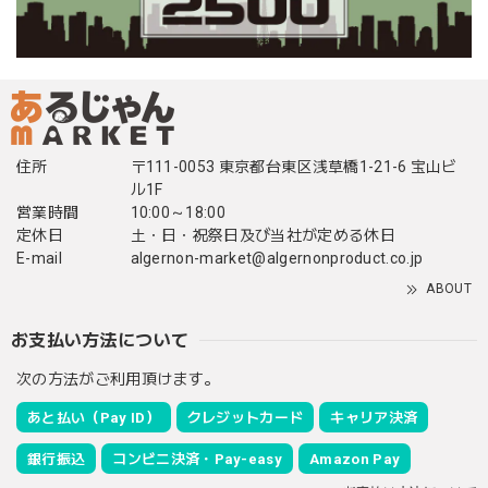
住所
〒111-0053 東京都台東区浅草橋1-21-6 宝山ビ
ル1F
営業時間
10:00～18:00
定休日
土・日・祝祭日及び当社が定める休日
E-mail
algernon-market@algernonproduct.co.jp
ABOUT
お支払い方法について
次の方法がご利用頂けます。
あと払い（Pay ID）
クレジットカード
キャリア決済
銀行振込
コンビニ決済・Pay-easy
Amazon Pay