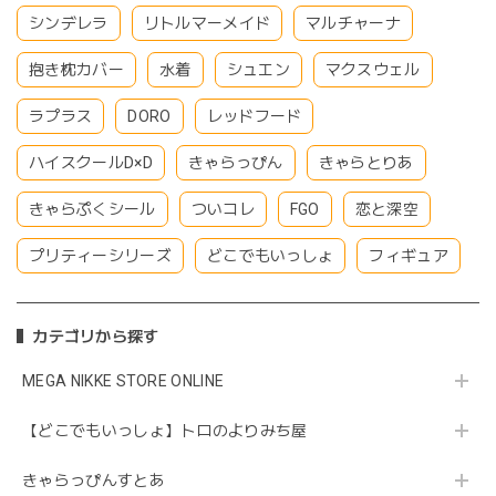
シンデレラ
リトルマーメイド
マルチャーナ
抱き枕カバー
水着
シュエン
マクスウェル
ラプラス
DORO
レッドフード
ハイスクールD×D
きゃらっぴん
きゃらとりあ
きゃらぷくシール
ついコレ
FGO
恋と深空
プリティーシリーズ
どこでもいっしょ
フィギュア
カテゴリから探す
MEGA NIKKE STORE ONLINE
【どこでもいっしょ】トロのよりみち屋
きゃらっぴんすとあ