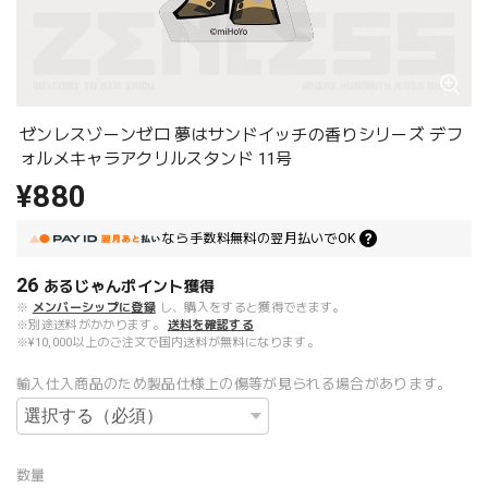
ゼンレスゾーンゼロ 夢はサンドイッチの香りシリーズ デフ
ォルメキャラアクリルスタンド 11号
¥880
なら
手数料無料の
翌月払いでOK
26
あるじゃんポイント
獲得
※
メンバーシップに登録
し、購入をすると獲得できます。
※別途送料がかかります。
送料を確認する
※¥10,000以上のご注文で国内送料が無料になります。
輸入仕入商品のため製品仕様上の傷等が見られる場合があります。
数量