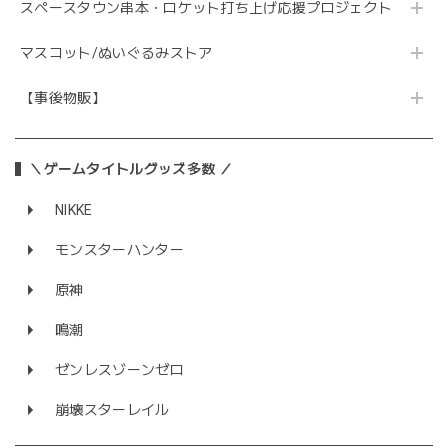
スペースタウン串本・ロケット打ち上げ応援プロジェクト
マスコット/ぬいぐるみストア
【事後物販】
＼ゲームタイトルグッズ多数 ／
NIKKE
モンスターハンター
原神
鳴潮
ゼンレスゾーンゼロ
崩壊スターレイル