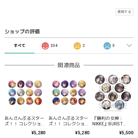
通報する
ショップの評価
すべて
334
2
5
関連商品
あんさんぶるスター
あんさんぶるスター
『勝利の女神：
ズ！！ コレクション
ズ！！ コレクション
NIKKE』BURST
缶バッジ[2026 Jul.]
缶バッジ[2026 Jul.]
COLLECTION 缶バッ
¥5,280
¥5,280
¥5,500
-Casual Side- BOX
-Idol Side- BOX 全
ジ Vol.9 BOX 全10種