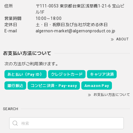
住所
〒111-0053 東京都台東区浅草橋1-21-6 宝山ビ
ル1F
営業時間
10:00～18:00
定休日
土・日・祝祭日及び当社が定める休日
E-mail
algernon-market@algernonproduct.co.jp
ABOUT
お支払い方法について
次の方法がご利用頂けます。
あと払い（Pay ID）
クレジットカード
キャリア決済
銀行振込
コンビニ決済・Pay-easy
Amazon Pay
お支払い方法について
SEARCH