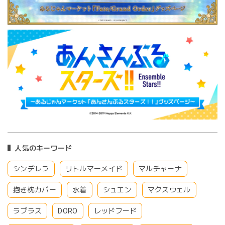
人気のキーワード
シンデレラ
リトルマーメイド
マルチャーナ
抱き枕カバー
水着
シュエン
マクスウェル
ラプラス
DORO
レッドフード