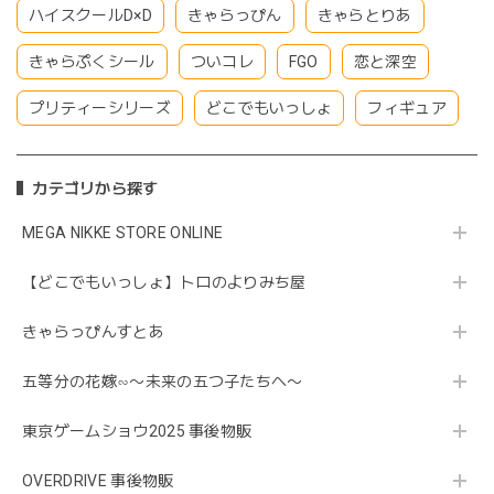
ハイスクールD×D
きゃらっぴん
きゃらとりあ
きゃらぷくシール
ついコレ
FGO
恋と深空
プリティーシリーズ
どこでもいっしょ
フィギュア
カテゴリから探す
MEGA NIKKE STORE ONLINE
【どこでもいっしょ】トロのよりみち屋
きゃらっぴんすとあ
五等分の花嫁∽〜未来の五つ子たちへ〜
東京ゲームショウ2025 事後物販
OVERDRIVE 事後物販