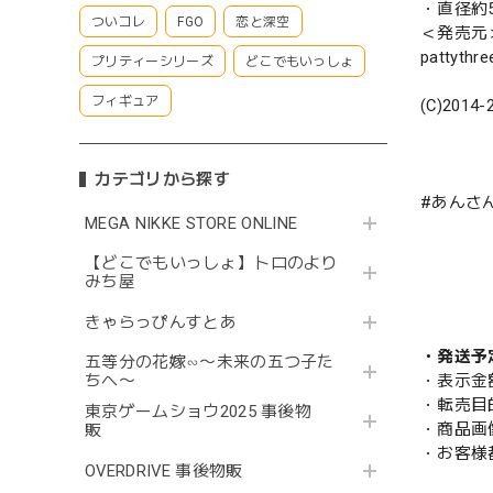
・直径約5
ついコレ
FGO
恋と深空
＜発売元
pattyth
プリティーシリーズ
どこでもいっしょ
フィギュア
(C)2014-
カテゴリから探す
#あんさ
MEGA NIKKE STORE ONLINE
【どこでもいっしょ】トロのより
みち屋
きゃらっぴんすとあ
・発送予
五等分の花嫁∽〜未来の五つ子た
ちへ〜
・表示金
・転売目
東京ゲームショウ2025 事後物
・商品画
販
・お客様
OVERDRIVE 事後物販