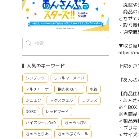
・廃盤や
商品のご
とさせて
・取り寄
・通常販
▼取り寄
https://m
人気のキーワード
上記をご
シンデレラ
リトルマーメイド
『あんさ
マルチャーナ
抱き枕カバー
水着
【商品仕
・あんさん
シュエン
マクスウェル
ラプラス
※１BOX
DORO
レッドフード
※当商品
＜製品素
ハイスクールD×D
きゃらっぴん
・ブリキ
きゃらとりあ
きゃらぷくシール
＜サイズ