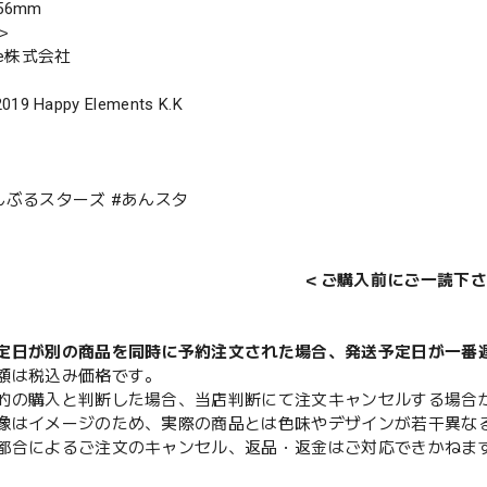
6mm
＞
ree株式会社
2019 Happy Elements K.K
んぶるスターズ #あんスタ
＜ご購入前にご一読下さ
定日が別の商品を同時に予約注文された場合、発送予定日が一番
額は税込み価格です。
的の購入と判断した場合、当店判断にて注文キャンセルする場合
像はイメージのため、実際の商品とは色味やデザインが若干異な
都合によるご注文のキャンセル、返品・返金はご対応できかねま