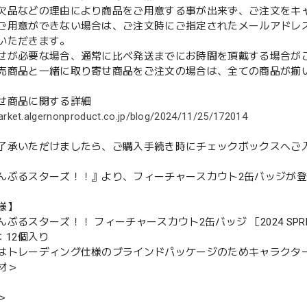
欠品などの理由により商品をご用意する事が出来ず、ご注文をキ
用意ができない場合は、ご注文時にご指定されたメールアドレ
いただきます。
せが必要な場合、通常に比べ発送までにお時間を頂戴する場合が
売商品と一緒に取り寄せ商品をご注文の場合は、全ての商品が揃
せ商品に関する詳細
arket.algernonproduct.co.jp/blog/2024/11/25/172014
了承いただけましたら、ご購入手続き時にチェックボックスへご
んぶるスターズ！！』より、フィーチャースカウト2缶バッジが
様】
ぶるスターズ！！ フィーチャースカウト2缶バッジ ［2024 SPRING］-C
：12個入り
はトレーディング仕様のブラインドパッケージのためキャラクタ
材＞
＞