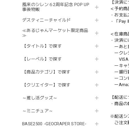
【決済に
風来のシレン６2周年記念 POP UP
＜予約商
事後物販
・お支払
デスティニーチャイルド
・「Pa
≪あるじゃんマーケット限定商品
＜在庫商
≫
・決済に
【タイトル】で探す
ーあと払い
ークレ
【レーベル】で探す
VISA／
ーキャ
【商品カテゴリ】で探す
ー銀行
ーコンビニ
ーAmazo
【クリエイター】で探す
【配送に
～推し活グッズ～
・商品の
～ミニチュア～
※配送シ
ご注文時
BASE2500 -GEOCRAPER STORE-