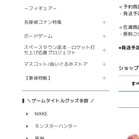
＜予約商
～フィギュア～
・発送予
名探偵コナン特集
＜在庫商
・原則ご
ボードゲーム
スペースタウン串本・ロケット打
※発送予
ち上げ応援プロジェクト
マスコット/ぬいぐるみストア
ショップ
【事後物販】
す
＼ゲームタイトルグッズ多数 ／
NIKKE
モンスターハンター
原神