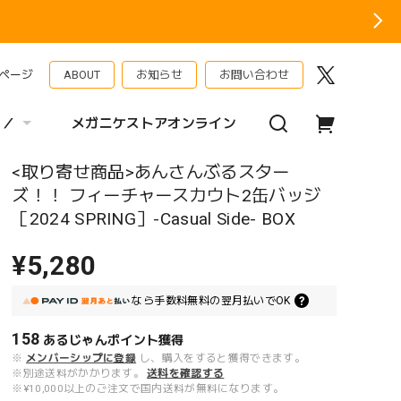
ページ
ABOUT
お知らせ
お問い合わせ
 ／
メガニケストアオンライン
<取り寄せ商品>あんさんぶるスター
ズ！！ フィーチャースカウト2缶バッジ
［2024 SPRING］-Casual Side- BOX
¥5,280
なら
手数料無料の
翌月払いでOK
158
あるじゃんポイント
獲得
※
メンバーシップに登録
し、購入をすると獲得できます。
※別途送料がかかります。
送料を確認する
※¥10,000以上のご注文で国内送料が無料になります。