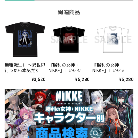
関連商品
無職転生Ⅱ 〜異世界
『勝利の女神：
『勝利の女神：
行ったら本気だす〜
NIKKE』Tシャツ
NIKKE』Tシャツ
Ｔシャツ［ロキシ
chapter.01 ラピ
chapter.07 スノーホ
¥3,520
¥5,280
¥5,280
ー・ミグルディア］
L/XL
ワイト L/XL
【描き下ろし】
M/L/XLサイズ