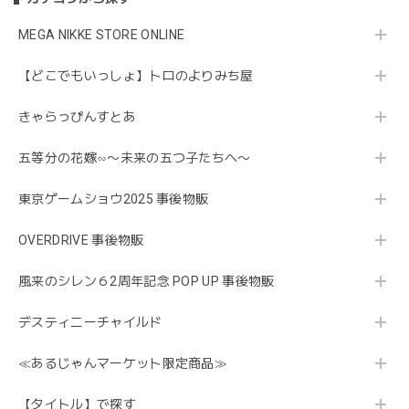
MEGA NIKKE STORE ONLINE
【どこでもいっしょ】トロのよりみち屋
きゃらっぴんすとあ
五等分の花嫁∽〜未来の五つ子たちへ〜
東京ゲームショウ2025 事後物販
OVERDRIVE 事後物販
風来のシレン６2周年記念 POP UP 事後物販
デスティニーチャイルド
≪あるじゃんマーケット限定商品≫
【タイトル】で探す