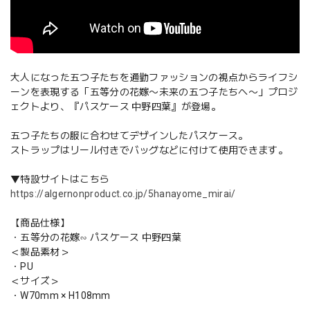
大人になった五つ子たちを通勤ファッションの視点からライフシ
ーンを表現する「五等分の花嫁〜未来の五つ子たちへ〜」プロジ
ェクトより、『パスケース 中野四葉』が登場。
五つ子たちの服に合わせてデザインしたパスケース。
ストラップはリール付きでバッグなどに付けて使用できます。
▼特設サイトはこちら
https://algernonproduct.co.jp/5hanayome_mirai/
【商品仕様】
・五等分の花嫁∽ パスケース 中野四葉
＜製品素材＞
・PU
＜サイズ＞
・W70mm × H108mm