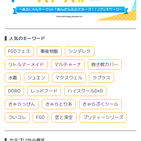
人気のキーワード
FGOフェス
事後物販
シンデレラ
リトルマーメイド
マルチャーナ
抱き枕カバー
水着
シュエン
マクスウェル
ラプラス
DORO
レッドフード
ハイスクールD×D
きゃらっぴん
きゃらとりあ
きゃらぷくシール
ついコレ
FGO
恋と深空
プリティーシリーズ
カテゴリから探す