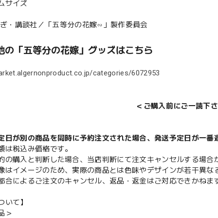
ムサイズ
場ねぎ・講談社／「五等分の花嫁∽」製作委員会
他の「五等分の花嫁」グッズはこちら
arket.algernonproduct.co.jp/categories/6072953
＜ご購入前にご一読下さ
定日が別の商品を同時に予約注文された場合、発送予定日が一番
額は税込み価格です。
的の購入と判断した場合、当店判断にて注文キャンセルする場合
像はイメージのため、実際の商品とは色味やデザインが若干異な
都合によるご注文のキャンセル、返品・返金はご対応できかねま
ついて】
品＞