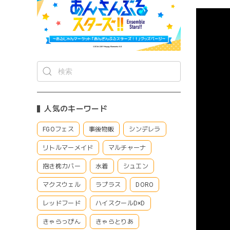
人気のキーワード
FGOフェス
事後物販
シンデレラ
リトルマーメイド
マルチャーナ
抱き枕カバー
水着
シュエン
マクスウェル
ラプラス
DORO
レッドフード
ハイスクールD×D
きゃらっぴん
きゃらとりあ