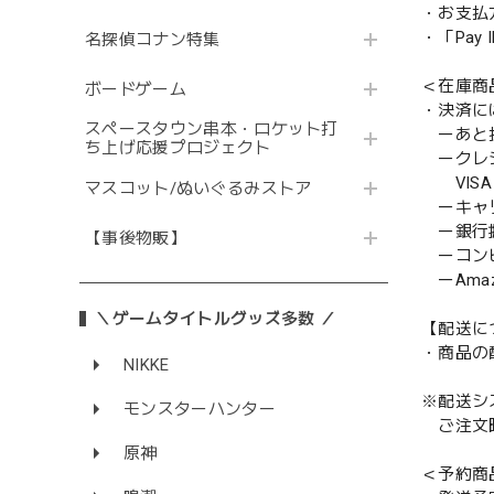
・お支払
・「Pa
名探偵コナン特集
＜在庫商
ボードゲーム
・決済に
スペースタウン串本・ロケット打
ーあと払い
ち上げ応援プロジェクト
ークレ
VISA／
マスコット/ぬいぐるみストア
ーキャ
ー銀行
【事後物販】
ーコンビニ
ーAmazo
＼ゲームタイトルグッズ多数 ／
【配送に
・商品の
NIKKE
※配送シ
モンスターハンター
ご注文時
原神
＜予約商