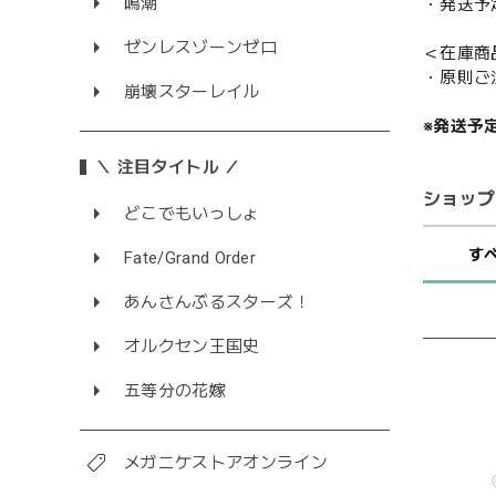
鳴潮
・発送予
ゼンレスゾーンゼロ
＜在庫商
・原則ご
崩壊スターレイル
※発送予
＼ 注目タイトル ／
ショップ
どこでもいっしょ
す
Fate/Grand Order
あんさんぶるスターズ！
オルクセン王国史
五等分の花嫁
メガニケストアオンライン