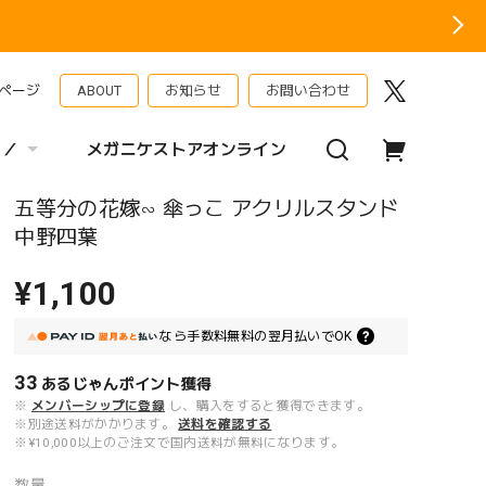
ページ
ABOUT
お知らせ
お問い合わせ
 ／
メガニケストアオンライン
五等分の花嫁∽ 傘っこ アクリルスタンド
中野四葉
¥1,100
なら
手数料無料の
翌月払いでOK
33
あるじゃんポイント
獲得
※
メンバーシップに登録
し、購入をすると獲得できます。
※別途送料がかかります。
送料を確認する
※¥10,000以上のご注文で国内送料が無料になります。
数量