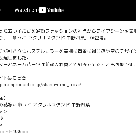
った五つ子たちを通勤ファッションの視点からライフシーンを表
り、『傘っこ アクリルスタンド 中野四葉』が登場。
チが引き立つパステルカラーを基調に背景に街並みや空のデザイ
表現しました。
ターとネームパーツは前後入れ替えて組み立てることも可能です
イトはこちら
lgernonproduct.co.jp/5hanayome_mirai/
様】
の花嫁∽ 傘っこ アクリルスタンド 中野四葉
材＞
ル
＞
m × H100mm