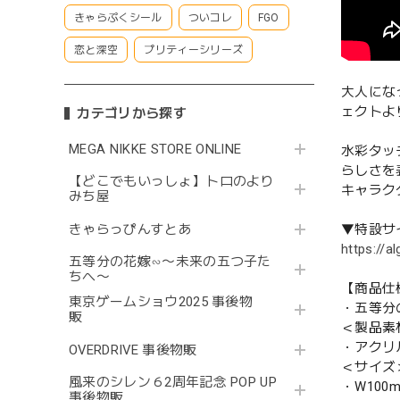
きゃらぷくシール
ついコレ
FGO
恋と深空
プリティーシリーズ
大人にな
ェクトよ
カテゴリから探す
MEGA NIKKE STORE ONLINE
水彩タッ
らしさを
【どこでもいっしょ】トロのより
キャラク
みち屋
きゃらっぴんすとあ
▼特設サ
https://a
五等分の花嫁∽〜未来の五つ子た
ちへ〜
【商品仕
東京ゲームショウ2025 事後物
・五等分
販
＜製品素
・アクリ
OVERDRIVE 事後物販
＜サイズ
風来のシレン６2周年記念 POP UP
・W100m
事後物販