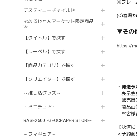
※フレー
デスティニーチャイルド
(C)春
≪あるじゃんマーケット限定商品
≫
▼その
【タイトル】で探す
https://m
【レーベル】で探す
【商品カテゴリ】で探す
【クリエイター】で探す
・発送予
～推し活グッズ～
・表示金
・転売目
～ミニチュア～
・商品画
・お客様
BASE2500 -GEOCRAPER STORE-
【決済に
＜予約商
～フィギュア～