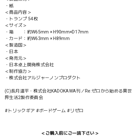
・紙
＜商品内容＞
・トランプ 54枚
＜サイズ＞
・箱 ：約W65mm × H90mm×D17mm
・カード：約W63mm × H89mm
＜製造国＞
・日本
＜発売元＞
・日本卓上開発株式会社
＜制作協力＞
・株式会社アルジャーノンプロダクト
(C)長月達平・株式会社KADOKAWA刊／Re:ゼロから始める異世
界生活2製作委員会
#トリックギア #ボードゲーム #リゼロ
＜ご購入前にご一読下さい＞