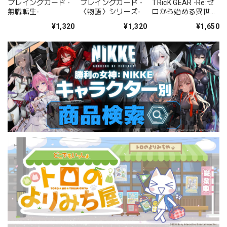
プレイングカード -
プレイングカード -
TRicK GEAR -Re:ゼ
無職転生-
〈物語〉シリーズ-
ロから始める異世界
生活-
¥1,320
¥1,320
¥1,650