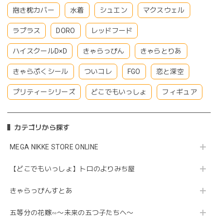
抱き枕カバー
水着
シュエン
マクスウェル
ラプラス
DORO
レッドフード
ハイスクールD×D
きゃらっぴん
きゃらとりあ
きゃらぷくシール
ついコレ
FGO
恋と深空
プリティーシリーズ
どこでもいっしょ
フィギュア
カテゴリから探す
MEGA NIKKE STORE ONLINE
【どこでもいっしょ】トロのよりみち屋
きゃらっぴんすとあ
五等分の花嫁∽〜未来の五つ子たちへ〜