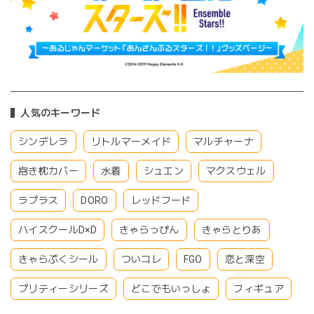
人気のキーワード
シンデレラ
リトルマーメイド
マルチャーナ
抱き枕カバー
水着
シュエン
マクスウェル
ラプラス
DORO
レッドフード
ハイスクールD×D
きゃらっぴん
きゃらとりあ
きゃらぷくシール
ついコレ
FGO
恋と深空
プリティーシリーズ
どこでもいっしょ
フィギュア