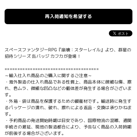
再入荷通知を希望する
スペースファンタジーRPG『崩壊：スターレイル』より、群星の
招待シリーズ 缶バッジ カフカが登場！
=====================================
～輸入仕入れ商品のご購入に関するご注意～
・海外製造の仕入れ商品である性質上、商品本体に微細な傷、擦
れ、色ムラ、微細な凹凸などの個体差が発生する場合がございま
す。
・外箱・袋は商品を保護するための緩衝材です。輸送時に発生す
るパッケージの潰れ、破れ、擦れによる返品・交換は承りかねま
す。
・予約商品の発送開始時期は目安であり、国際物流の混雑、通関
手続きの遅延、現地の製造都合により、予告なく商品の入荷時期
が前後する場合がございます。