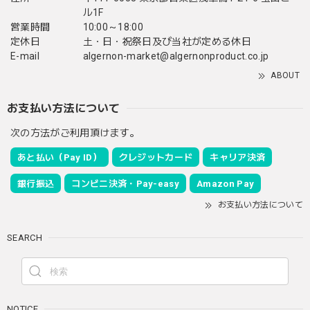
ル1F
営業時間
10:00～18:00
定休日
土・日・祝祭日及び当社が定める休日
E-mail
algernon-market@algernonproduct.co.jp
ABOUT
お支払い方法について
次の方法がご利用頂けます。
あと払い（Pay ID）
クレジットカード
キャリア決済
銀行振込
コンビニ決済・Pay-easy
Amazon Pay
お支払い方法について
SEARCH
NOTICE