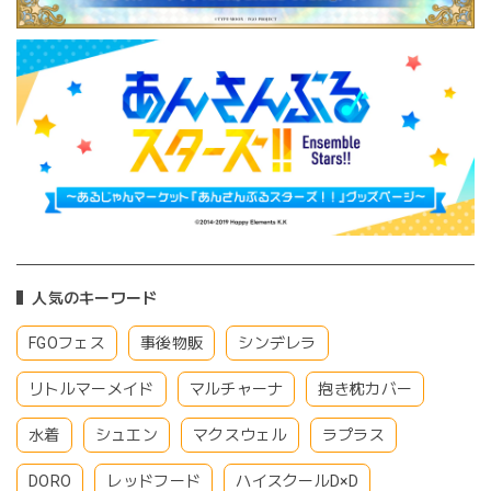
人気のキーワード
FGOフェス
事後物販
シンデレラ
リトルマーメイド
マルチャーナ
抱き枕カバー
水着
シュエン
マクスウェル
ラプラス
DORO
レッドフード
ハイスクールD×D