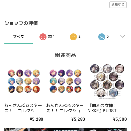
通報する
ショップの評価
すべて
334
2
5
関連商品
あんさんぶるスター
あんさんぶるスター
『勝利の女神：
ズ！！ コレクション
ズ！！ コレクション
NIKKE』BURST
缶バッジ[2026 Jul.]
缶バッジ[2026 Jul.]
COLLECTION 缶バッ
¥5,280
¥5,280
¥5,500
-Casual Side- BOX
-Idol Side- BOX 全
ジ Vol.9 BOX 全10種
全12種
12種