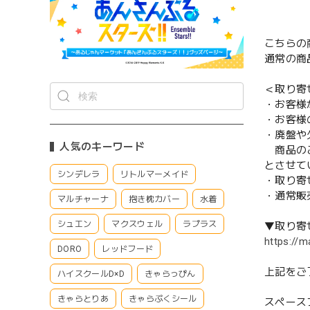
こちらの
通常の商
＜取り寄
・お客様
・お客様
・廃盤や
人気のキーワード
商品のご
とさせて
シンデレラ
リトルマーメイド
・取り寄
・通常販
マルチャーナ
抱き枕カバー
水着
シュエン
マクスウェル
ラプラス
▼取り寄
https://m
DORO
レッドフード
上記をご
ハイスクールD×D
きゃらっぴん
きゃらとりあ
きゃらぷくシール
スペース