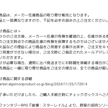
商品は、メーカー在庫商品の取り寄せ販売となります。
品と一部異なりますので、下記を必ずお読みの上ご注文ください
せ商品とは＞
からのご注文後、メーカーへ在庫の有無を確認の上、在庫がある
のご注文時点での商品在庫の有無を保障するものではございませ
欠品などの理由により商品をご用意する事が出来ず、ご注文をキ
用意ができない場合は、ご注文時にご指定されたメールアドレ
いただきます。
せが必要な場合、通常に比べ発送までにお時間を頂戴する場合が
売商品と一緒に取り寄せ商品をご注文の場合は、全ての商品が揃
せ商品に関する詳細
arket.algernonproduct.co.jp/blog/2024/11/25/172014
了承いただけましたら、ご購入手続き時にチェックボックスへご
ファンタジーRPG『崩壊：スターレイル』より、群星の招待シリー