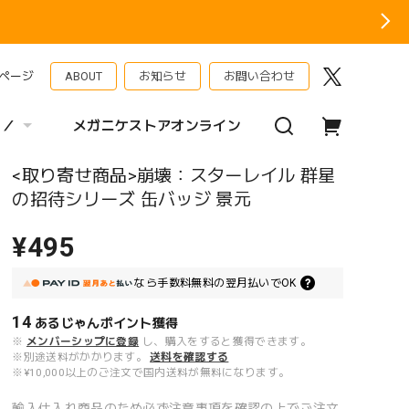
ページ
ABOUT
お知らせ
お問い合わせ
 ／
メガニケストアオンライン
<取り寄せ商品>崩壊：スターレイル 群星
の招待シリーズ 缶バッジ 景元
¥495
なら
手数料無料の
翌月払いでOK
14
あるじゃんポイント
獲得
※
メンバーシップに登録
し、購入をすると獲得できます。
※別途送料がかかります。
送料を確認する
※¥10,000以上のご注文で国内送料が無料になります。
輸入仕入れ商品のため必ず注意事項を確認の上でご注文