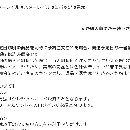
ターレイル #スターレイル #缶バッジ #景元
＜ご購入前にご一読下さ
定日が別の商品を同時に予約注文された場合、発送予定日が一番
額は税込み価格です。
的の購入と判断した場合、当店判断にて注文キャンセルする場合
像はイメージのため、実際の商品とは色味やデザインが若干異な
都合によるご注文のキャンセル、返品・返金はご対応できかねま
ついて】
品＞
方法はクレジットカード決済のみとなります。
y ID」アカウントへのログインが必須となります。
品＞
は以下のお支払い方法をご利用いただけます。