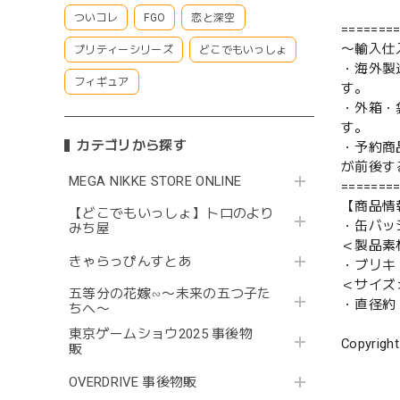
ついコレ
FGO
恋と深空
=======
〜輸入仕
プリティーシリーズ
どこでもいっしょ
・海外製
フィギュア
す。
・外箱・
す。
カテゴリから探す
・予約商
が前後す
MEGA NIKKE STORE ONLINE
=======
【商品情
【どこでもいっしょ】トロのより
・缶バッ
みち屋
＜製品素
きゃらっぴんすとあ
・ブリキ
＜サイズ
五等分の花嫁∽〜未来の五つ子た
・直径約 
ちへ〜
東京ゲームショウ2025 事後物
Copyright
販
OVERDRIVE 事後物販