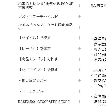
風来のシレン６2周年記念 POP UP
#崩壊ス
事後物販
デスティニーチャイルド
≪あるじゃんマーケット限定商品
≫
【タイトル】で探す
・発送予
・表示金
【レーベル】で探す
・転売目
・商品画
【商品カテゴリ】で探す
・お客様
【クリエイター】で探す
【決済に
＜予約商
～推し活グッズ～
・お支払
・「Pa
～ミニチュア～
＜在庫商
・決済に
BASE2500 -GEOCRAPER STORE-