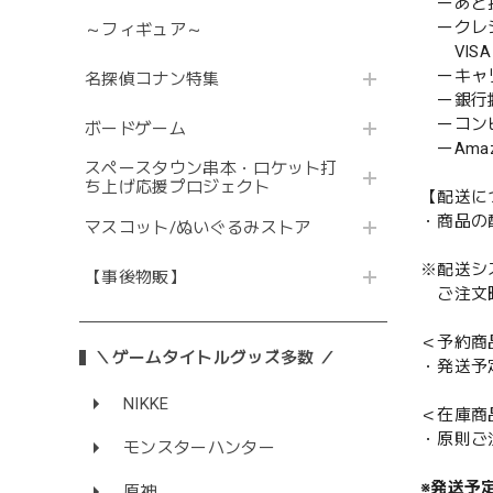
ーあと払い
ークレ
～フィギュア～
VISA／
ーキャ
名探偵コナン特集
ー銀行
ーコンビニ
ボードゲーム
ーAmazo
スペースタウン串本・ロケット打
ち上げ応援プロジェクト
【配送に
・商品の
マスコット/ぬいぐるみストア
※配送シ
【事後物販】
ご注文時
＜予約商
＼ゲームタイトルグッズ多数 ／
・発送予
NIKKE
＜在庫商
・原則ご
モンスターハンター
※発送予
原神