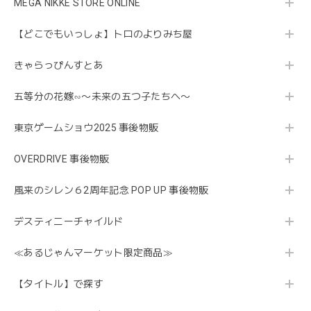
MEGA NIKKE STORE ONLINE
【どこでもいっしょ】トロのよりみち屋
きゃらっぴんすとあ
五等分の花嫁∽〜未来の五つ子たちへ〜
東京ゲームショウ2025 事後物販
OVERDRIVE 事後物販
風来のシレン６2周年記念 POP UP 事後物販
デスティニーチャイルド
≪あるじゃんマーケット限定商品≫
【タイトル】で探す