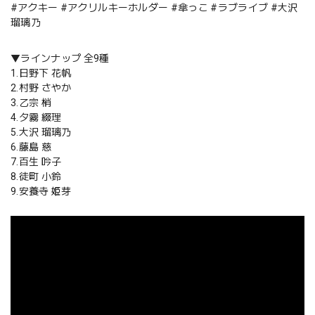
#アクキー #アクリルキーホルダー #傘っこ #ラブライブ #大沢
瑠璃乃
▼ラインナップ 全9種
1.日野下 花帆
2.村野 さやか
3.乙宗 梢
4.夕霧 綴理
5.大沢 瑠璃乃
6.藤島 慈
7.百生 吟子
8.徒町 小鈴
9.安養寺 姫芽