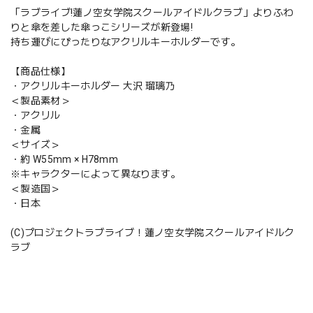
「ラブライブ!蓮ノ空女学院スクールアイドルクラブ」よりふわ
りと傘を差した傘っこシリーズが新登場!
持ち運びにぴったりなアクリルキーホルダーです。
【商品仕様】
・アクリルキーホルダー 大沢 瑠璃乃
＜製品素材＞
・アクリル
・金属
＜サイズ＞
・約 W55mm × H78mm
※キャラクターによって異なります。
＜製造国＞
・日本
(C)プロジェクトラブライブ！蓮ノ空女学院スクールアイドルク
ラブ