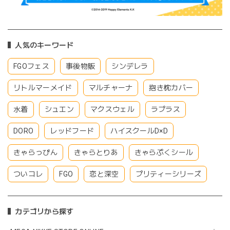
人気のキーワード
FGOフェス
事後物販
シンデレラ
リトルマーメイド
マルチャーナ
抱き枕カバー
水着
シュエン
マクスウェル
ラプラス
DORO
レッドフード
ハイスクールD×D
きゃらっぴん
きゃらとりあ
きゃらぷくシール
ついコレ
FGO
恋と深空
プリティーシリーズ
カテゴリから探す