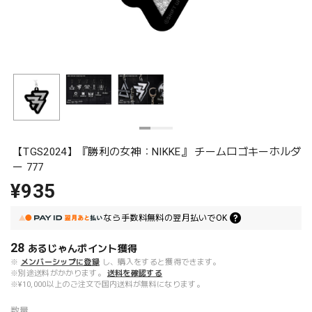
【TGS2024】『勝利の女神：NIKKE』 チームロゴキーホルダ
ー 777
¥935
なら
手数料無料の
翌月払いでOK
28
あるじゃんポイント
獲得
※
メンバーシップに登録
し、購入をすると獲得できます。
※別途送料がかかります。
送料を確認する
※¥10,000以上のご注文で国内送料が無料になります。
数量