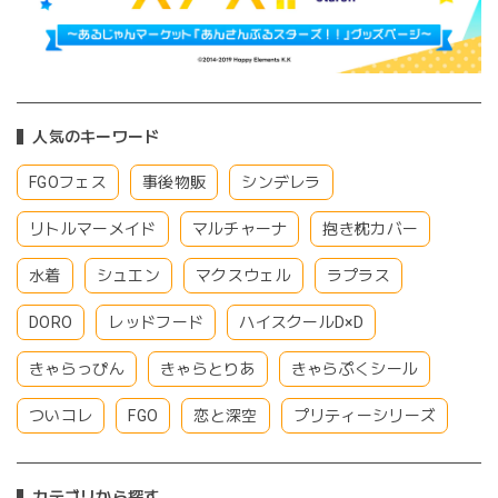
人気のキーワード
FGOフェス
事後物販
シンデレラ
リトルマーメイド
マルチャーナ
抱き枕カバー
水着
シュエン
マクスウェル
ラプラス
DORO
レッドフード
ハイスクールD×D
きゃらっぴん
きゃらとりあ
きゃらぷくシール
ついコレ
FGO
恋と深空
プリティーシリーズ
カテゴリから探す