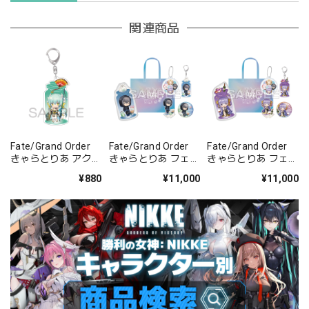
関連商品
Fate/Grand Order
Fate/Grand Order
Fate/Grand Order
きゃらとりあ アクリ
きゃらとりあ フェス
きゃらとりあ フェス
ルキーホルダー ラン
セット プリテンダ
セット ムーンキャン
¥880
¥11,000
¥11,000
サー/清姫
ー/オベロン〔不機
サー/BBドバイ
嫌サマー・オベロ
ン〕