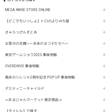
MEGA NIKKE STORE ONLINE
【どこでもいっしょ】トロのよりみち屋
きゃらっぴんすとあ
五等分の花嫁∽〜未来の五つ子たちへ〜
東京ゲームショウ2025 事後物販
OVERDRIVE 事後物販
風来のシレン６2周年記念 POP UP 事後物販
デスティニーチャイルド
≪あるじゃんマーケット限定商品≫
【タイトル】で探す