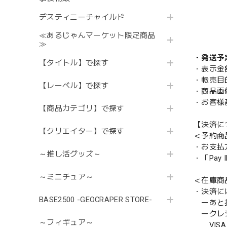
デスティニーチャイルド
≪あるじゃんマーケット限定商品
≫
・発送予
【タイトル】で探す
・表示金
・転売目
【レーベル】で探す
・商品画
・お客様
【商品カテゴリ】で探す
【決済に
【クリエイター】で探す
＜予約商
・お支払
～推し活グッズ～
・「Pa
～ミニチュア～
＜在庫商
・決済に
BASE2500 -GEOCRAPER STORE-
ーあと払い
ークレ
～フィギュア～
VISA／