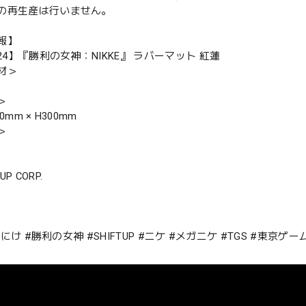
の再生産は行いません。
報】
024】『勝利の女神：NIKKE』 ラバーマット 紅蓮
材＞
＞
0mm × H300mm
＞
 UP CORP.
E #にけ #勝利の女神 #SHIFTUP #ニケ #メガニケ #TGS #東京ゲ