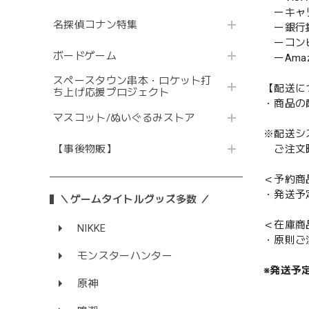
ーキャ
名探偵コナン特集
ー銀行
ーコンビニ
ボードゲーム
ーAmazo
スペースタウン串本・ロケット打
【配送に
ち上げ応援プロジェクト
・商品の
マスコット/ぬいぐるみストア
※配送シ
【事後物販】
ご注文時
＜予約商
・発送予
＼ゲームタイトルグッズ多数 ／
＜在庫商
NIKKE
・原則ご
モンスターハンター
※発送予
原神