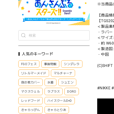
※当商品
【商品情
【TGS2
＜製品素
・ラバー
＜サイズ
・約 W60
＜製造国
人気のキーワード
・中国
FGOフェス
事後物販
シンデレラ
(C)SHIFT
リトルマーメイド
マルチャーナ
抱き枕カバー
水着
シュエン
#NIKK
マクスウェル
ラプラス
DORO
レッドフード
ハイスクールD×D
きゃらっぴん
きゃらとりあ