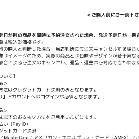
＜ご購入前にご一読下さ
定日が別の商品を同時に予約注文された場合、発送予定日が一番
額は税込み価格です。
的の購入と判断した場合、当店判断にて注文キャンセルする場合
像はイメージのため、実際の商品とは色味やデザインが若干異な
都合によるご注文のキャンセル、返品・返金はご対応できかねま
ついて】
品＞
方法はクレジットカード決済のみとなります。
y ID」アカウントへのログインが必須となります。
品＞
は以下のお支払い方法をご利用いただけます。
（Pay ID）
ジットカード決済
MasterCard／アメリカン・エキスプレス・カード（AMEX）／J