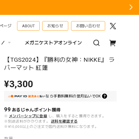
ページ
ABOUT
お知らせ
お問い合わせ
 ／
メガニケストアオンライン
【TGS2024】『勝利の女神：NIKKE』 ラ
バーマット 紅蓮
¥3,300
なら
手数料無料の
翌月払いでOK
99
あるじゃんポイント
獲得
※
メンバーシップに登録
し、購入をすると獲得できます。
※別途送料がかかります。
送料を確認する
※¥10,000以上のご注文で国内送料が無料になります。
数量