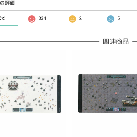
の評価
べて
334
2
5
関連商品