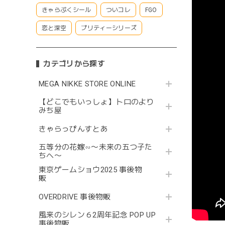
きゃらぷくシール
ついコレ
FGO
恋と深空
プリティーシリーズ
カテゴリから探す
MEGA NIKKE STORE ONLINE
【どこでもいっしょ】トロのより
みち屋
きゃらっぴんすとあ
五等分の花嫁∽〜未来の五つ子た
ちへ〜
東京ゲームショウ2025 事後物
販
OVERDRIVE 事後物販
風来のシレン６2周年記念 POP UP
事後物販